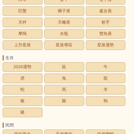
巨蟹
獅子座
處女座
天秤
天蠍座
射手
摩羯
水瓶
雙魚座
上升星座
星座專區
星座運勢
生肖
2026運勢
鼠
牛
虎
兔
龍
蛇
馬
羊
猴
雞
狗
豬
民間