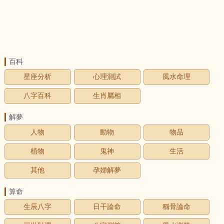
百科
星座分析
心理測試
風水命理
八字百科
生肖屬相
解夢
人物
動物
物品
植物
鬼神
生活
其他
孕婦解夢
算命
生辰八字
日干論命
稱骨論命