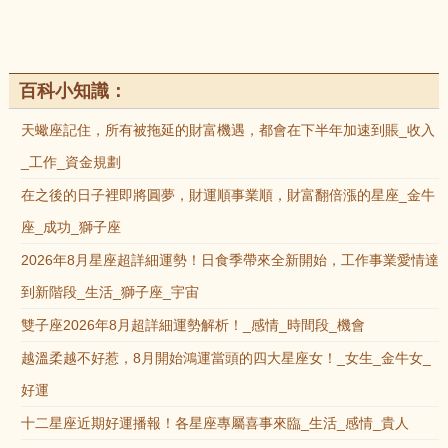
百科小知識：
天蠍座記住，所有被拖延的財富機遇，都會在下半年加速到賬_收入
_工作_資金規劃
在之後的日子裡即將圓夢，財運順事業順，財富翻倍漲的星座_金牛
座_成功_獅子座
2026年8月星座超詳細運勢！日食季帶來全新開始，工作事業愛情達
到新階段_生活_獅子座_宇宙
雙子座2026年8月超詳細運勢解析！_感情_時間段_機會
越溫柔越不好惹，8月開始鴻運當頭的四大星座女！_女生_金牛女_
好運
十二星座近期好運播報！各星座專屬喜事來臨_生活_感情_貴人