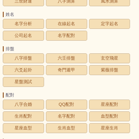
三世財運
八字測算
風水測算
姓名
名字分析
在線起名
定字起名
公司起名
名字配對
排盤
八字排盤
六壬排盤
玄空飛星
六爻起卦
奇門遁甲
紫薇排盤
星盤測試
配對
八字合婚
QQ配對
星座配對
生肖配對
名字配對
血型配對
星座血型
生肖血型
星座生肖