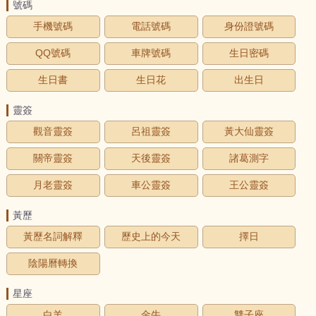
號碼
手機號碼
電話號碼
身份證號碼
QQ號碼
車牌號碼
生日密碼
生日書
生日花
出生日
靈簽
觀音靈簽
呂祖靈簽
黃大仙靈簽
關帝靈簽
天後靈簽
諸葛測字
月老靈簽
車公靈簽
王公靈簽
黃歷
黃歷名詞解釋
歷史上的今天
擇日
陰陽曆轉換
星座
白羊
金牛
雙子座