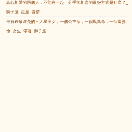
真心相愛的兩個人，不能在一起，分手後相處的最好方式是什麽？_
獅子座_星座_愛情
最有錢最漂亮的三大星座女，一個公主命，一個鳳凰命，一個富婆
命_女生_帶著_獅子座