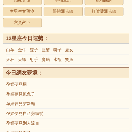
指紋算命
手相查詢
痣相圖解
生男生女預測
眼跳測吉凶
打噴嚏測吉凶
六爻占卜
12星座今日運勢：
白羊
金牛
雙子
巨蟹
獅子
處女
天秤
天蠍
射手
魔羯
水瓶
雙魚
今日網友夢境：
孕婦夢見屎
孕婦夢見抓兔子
孕婦夢見穿新鞋
孕婦夢見自己剪頭髮
孕婦夢見別人流血