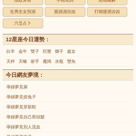
指紋算命
手相查詢
痣相圖解
生男生女預測
眼跳測吉凶
打噴嚏測吉凶
六爻占卜
12星座今日運勢：
白羊
金牛
雙子
巨蟹
獅子
處女
天秤
天蠍
射手
魔羯
水瓶
雙魚
今日網友夢境：
孕婦夢見屎
孕婦夢見抓兔子
孕婦夢見穿新鞋
孕婦夢見自己剪頭髮
孕婦夢見別人流血