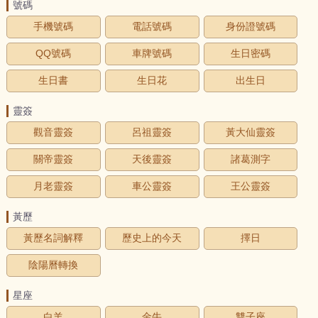
號碼
手機號碼
電話號碼
身份證號碼
QQ號碼
車牌號碼
生日密碼
生日書
生日花
出生日
靈簽
觀音靈簽
呂祖靈簽
黃大仙靈簽
關帝靈簽
天後靈簽
諸葛測字
月老靈簽
車公靈簽
王公靈簽
黃歷
黃歷名詞解釋
歷史上的今天
擇日
陰陽曆轉換
星座
白羊
金牛
雙子座