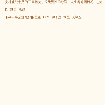
女神範兒十足的三屬相女，很受異性的歡迎，人生處處招桃花！_女
性_魅力_機遇
下半年事業運最好的星座TOP4_獅子座_木星_天蠍座