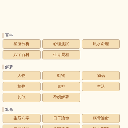
百科
星座分析
心理測試
風水命理
八字百科
生肖屬相
解夢
人物
動物
物品
植物
鬼神
生活
其他
孕婦解夢
算命
生辰八字
日干論命
稱骨論命