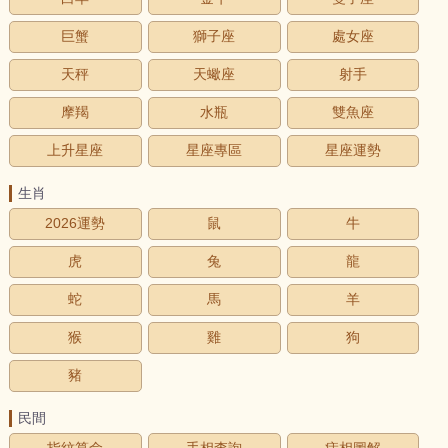
巨蟹
獅子座
處女座
天秤
天蠍座
射手
摩羯
水瓶
雙魚座
上升星座
星座專區
星座運勢
生肖
2026運勢
鼠
牛
虎
兔
龍
蛇
馬
羊
猴
雞
狗
豬
民間