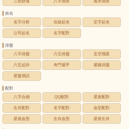
三世財運
八字測算
風水測算
姓名
名字分析
在線起名
定字起名
公司起名
名字配對
排盤
八字排盤
六壬排盤
玄空飛星
六爻起卦
奇門遁甲
紫薇排盤
星盤測試
配對
八字合婚
QQ配對
星座配對
生肖配對
名字配對
血型配對
星座血型
生肖血型
星座生肖