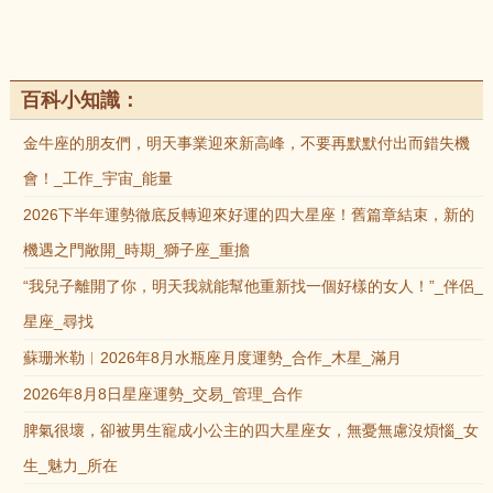
百科小知識：
金牛座的朋友們，明天事業迎來新高峰，不要再默默付出而錯失機
會！_工作_宇宙_能量
2026下半年運勢徹底反轉迎來好運的四大星座！舊篇章結束，新的
機遇之門敞開_時期_獅子座_重擔
“我兒子離開了你，明天我就能幫他重新找一個好樣的女人！”_伴侶_
星座_尋找
蘇珊米勒︱2026年8月水瓶座月度運勢_合作_木星_滿月
2026年8月8日星座運勢_交易_管理_合作
脾氣很壞，卻被男生寵成小公主的四大星座女，無憂無慮沒煩惱_女
生_魅力_所在