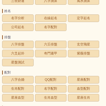
三世財運
八字測算
風水測算
姓名
名字分析
在線起名
定字起名
公司起名
名字配對
排盤
八字排盤
六壬排盤
玄空飛星
六爻起卦
奇門遁甲
紫薇排盤
星盤測試
配對
八字合婚
QQ配對
星座配對
生肖配對
名字配對
血型配對
星座血型
生肖血型
星座生肖