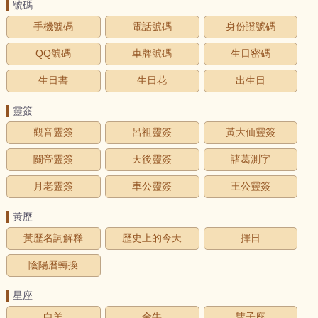
號碼
手機號碼
電話號碼
身份證號碼
QQ號碼
車牌號碼
生日密碼
生日書
生日花
出生日
靈簽
觀音靈簽
呂祖靈簽
黃大仙靈簽
關帝靈簽
天後靈簽
諸葛測字
月老靈簽
車公靈簽
王公靈簽
黃歷
黃歷名詞解釋
歷史上的今天
擇日
陰陽曆轉換
星座
白羊
金牛
雙子座