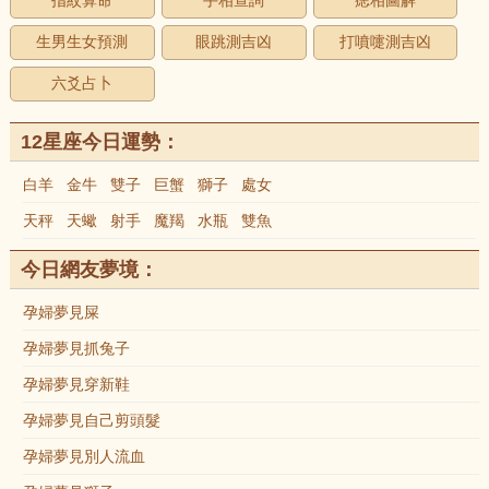
指紋算命
手相查詢
痣相圖解
生男生女預測
眼跳測吉凶
打噴嚏測吉凶
六爻占卜
12星座今日運勢：
白羊
金牛
雙子
巨蟹
獅子
處女
天秤
天蠍
射手
魔羯
水瓶
雙魚
今日網友夢境：
孕婦夢見屎
孕婦夢見抓兔子
孕婦夢見穿新鞋
孕婦夢見自己剪頭髮
孕婦夢見別人流血