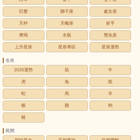
巨蟹
獅子座
處女座
天秤
天蠍座
射手
摩羯
水瓶
雙魚座
上升星座
星座專區
星座運勢
生肖
2026運勢
鼠
牛
虎
兔
龍
蛇
馬
羊
猴
雞
狗
豬
民間