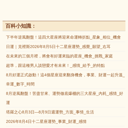
百科小知識：
下半年逆風翻盤！這四大星座將迎來命運轉折點_星象_相位_機會
日運｜克裡斯2026年8月5日十二星座運勢_感覺_願望_右耳
在未來的三個月裡，將會有好運來臨的星座_機會_挑戰_家庭
超準，跟這種男人談戀愛才有未來！_感情_給予_的特點
8月好運正式啟動！這4個星座迎來翻身機會，事業、財運一起升溫_
幸運_數字_時間
8月逆風翻盤！苦盡甘來、運勢徹底爆棚的三大星座_內耗_感情_好
運
塔羅之心8月3日—8月9日週運勢_方面_事情_生活
2026年8月4日十二星座運勢_事業_財運_感情