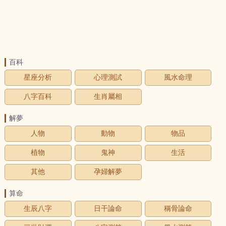
百科
星座分析
心理測試
風水命理
八字百科
生肖屬相
解夢
人物
動物
物品
植物
鬼神
生活
其他
孕婦解夢
算命
生辰八字
日干論命
稱骨論命