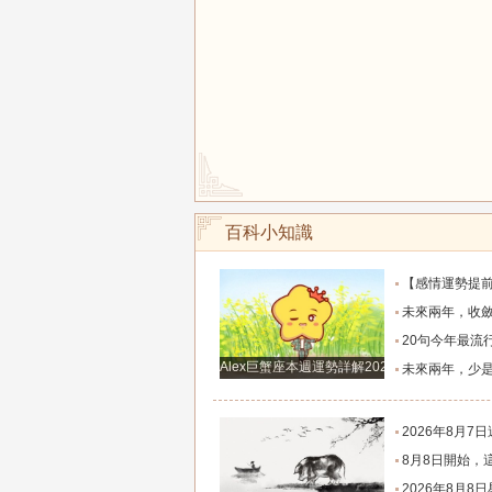
百科小知識
【感情運勢提前知】0808-0814感情運勢：在自己的能力和現實
未來兩年，收斂鋒芒求財、家境慢慢變好的四大
20句今年最流行的心情語錄，句句正能量，
Alex巨蟹座本週運勢詳解2024.12.23-12.29
未來兩年，少是非多搞錢、財富悄悄暴漲的四大
2026年8月7日週五農歷六月廿五好運生
8月8日開始，這四個生肖財運穩步上行，財路
2026年8月8日星座運