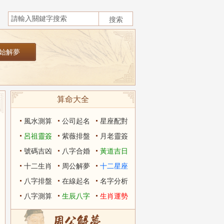
算命大全
風水測算
公司起名
星座配對
呂祖靈簽
紫薇排盤
月老靈簽
號碼吉凶
八字合婚
黃道吉日
十二生肖
周公解夢
十二星座
八字排盤
在線起名
名字分析
八字測算
生辰八字
生肖運勢