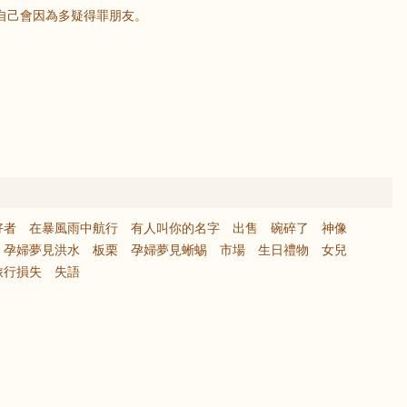
自己會因為多疑得罪朋友。
好者
在暴風雨中航行
有人叫你的名字
出售
碗碎了
神像
孕婦夢見洪水
板栗
孕婦夢見蜥蜴
市場
生日禮物
女兒
旅行損失
失語