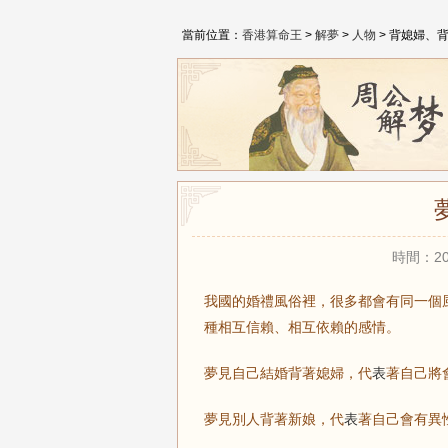
當前位置：
香港算命王
>
解夢
>
人物
> 背媳婦、
時間：20
我國的婚禮風俗裡，很多都會有同一個
種相互信賴、相互依賴的感情。
夢見自己結婚背著媳婦，代
表
著自己將
夢見別人背著新娘，代
表
著自己會有異