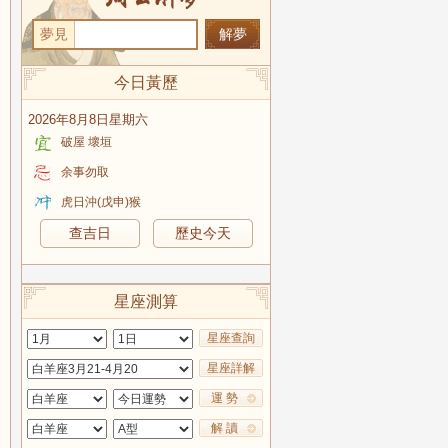
夢見
今日黃歷
2026年8月8日星期六
破屋 壞垣
余事勿取
虎日沖(戊申)猴
查吉日
歷史今天
星座測算
星座查詢
星座詳解
運 勢
解 讀