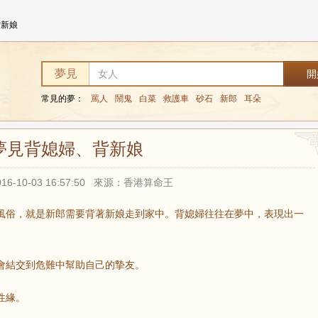
背新娘
夢見
常見的夢：
罵人
鬧鬼
白菜
救護車
砂石
新郎
耳朵
夢見背媳婦、背新娘
16-10-03 16:57:50 來源：香港算命王
風俗，就是新郎需要背著新娘走到家中。背媳婦往往在夢中，表現出一
會結交到危難中幫助自己的摯友。
性緣。