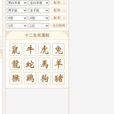
配 對
配 對
配 對
生日密碼
十二生肖運程
兔
羊
豬