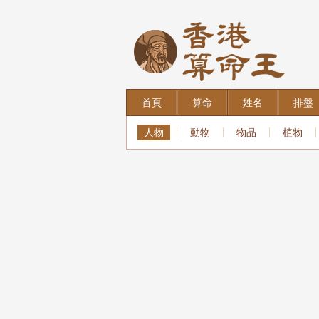
首頁
算命
姓名
排盤
人物
動物
物品
植物