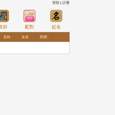
登陸
|
註冊
算卦
配對
起名
百科
生肖
民間