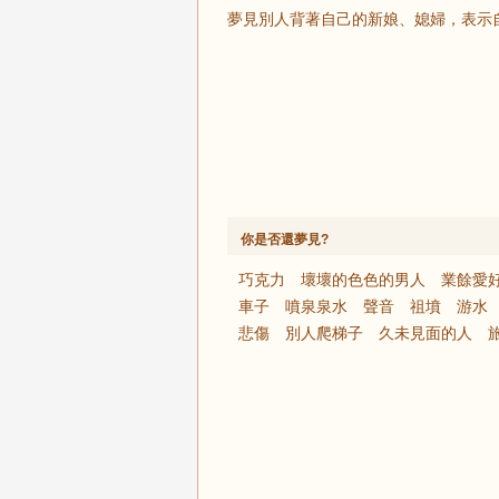
夢見別人背著自己的新娘、媳婦，表示
你是否還夢見?
巧克力
壞壞的色色的男人
業餘愛
車子
噴泉泉水
聲音
祖墳
游水
悲傷
別人爬梯子
久未見面的人