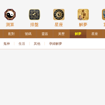
測算
排盤
星座
解夢
配對
號碼
靈簽
黃歷
解夢
星座
鬼神
生活
其他
孕婦解夢