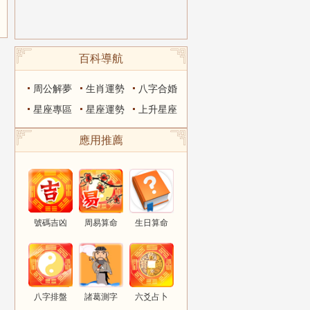
百科導航
周公解夢
生肖運勢
八字合婚
星座專區
星座運勢
上升星座
應用推薦
號碼吉凶
周易算命
生日算命
八字排盤
諸葛測字
六爻占卜