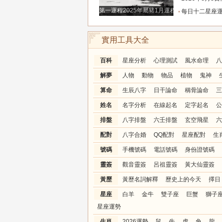
第一運程2025年屬豬1月運程解析
每日十二星座運程分析2026.
實用工具大全
百科
星座分析
心理測試
風水命理
八
解夢
人物
動物
物品
植物
鬼神
算命
生辰八字
日干論命
稱骨論命
三
姓名
名字分析
在線起名
定字起名
公
排盤
八字排盤
六壬排盤
玄空飛星
六
配對
八字合婚
QQ配對
星座配對
生
號碼
手機號碼
電話號碼
身份證號碼
靈簽
觀音靈簽
呂祖靈簽
黃大仙靈簽
黃歷
黃歷名詞解釋
歷史上的今天
擇日
星座
白羊
金牛
雙子座
巨蟹
獅子
星座運勢
生肖
2026運勢
鼠
牛
虎
兔
龍