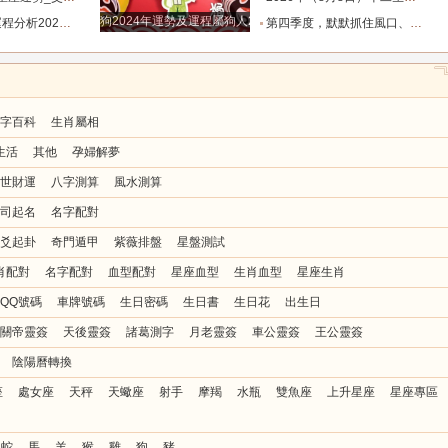
狗2024年運勢及運程屬狗人2024運勢好嗎
8.8_靈感_成長_事情
第四季度，默默抓住風口、收入節節走高的四大星座！越攢越富_機會_能量_直覺
字百科
生肖屬相
生活
其他
孕婦解夢
世財運
八字測算
風水測算
司起名
名字配對
爻起卦
奇門遁甲
紫薇排盤
星盤測試
肖配對
名字配對
血型配對
星座血型
生肖血型
星座生肖
QQ號碼
車牌號碼
生日密碼
生日書
生日花
出生日
關帝靈簽
天後靈簽
諸葛測字
月老靈簽
車公靈簽
王公靈簽
陰陽曆轉換
座
處女座
天秤
天蠍座
射手
摩羯
水瓶
雙魚座
上升星座
星座專區
蛇
馬
羊
猴
雞
狗
豬