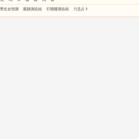
男生女預測
眼跳測吉凶
打噴嚏測吉凶
六爻占卜