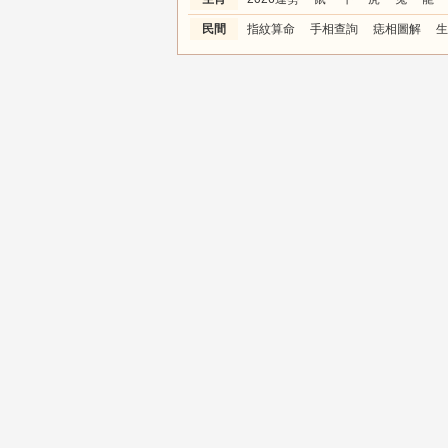
民間
指紋算命
手相查詢
痣相圖解
生