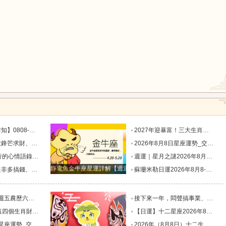
鼠
牛
虎
龍
蛇
馬
目標有差距時，越是要克己隱忍_內心_藍姐_狀態
2027年迎暴富！三大生肖錦鯉附體，迎事業愛情巔峰_屬狗_朋友_謙讓
星座！富貴纏身_合作_機會_獅子座
2026年8月8日星座運勢_交易_管理_合作
猴
雞
狗
說到心坎上了_夢想_繁星點點_人生
週運｜星月之謎2026年8月8日-8月14日十二星座一週展望_日全食_火星_人生
靜電魚金牛座星運詳解【週運2024年12月9日-12月15日】
星座！衣食無憂_防範_全是坑_財運
蘇珊米勒日運2026年8月8-9日十二星座週末運勢_土星_宮位_內心
肖排名榜。_工作_池池_感情
接下來一年，悶聲搞事業、家底越來越厚的四大星座！財源滾滾_機會_計劃_百萬財富
全程暢通收獲滿堂吉祥財富_財氣_龍人
【日運】十二星座2026年8月8日運勢播報_方面_感情_工作時
勢_交易_管理_合作
2026年（8月8日）十二生肖運勢播報_感情_事業_朋友