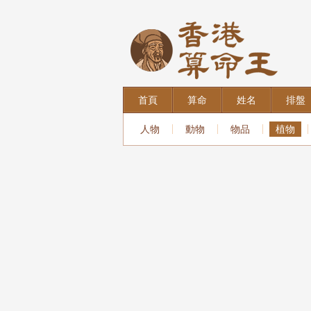
首頁
算命
姓名
排盤
人物
動物
物品
植物