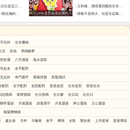
也懂得借助團隊_水瓶_協作_一個人
立秋後，感情運回暖的生肖TOP3_單身_放平_申金
狗2024年運勢及運程屬狗人2024運勢好嗎
全年順風順水少坎坷_合作_人脈_事業
脾氣不是很大，但是生起氣來很難哄的五大星座女_女性_情緒_給予
字百科
生肖屬相
生活
其他
孕婦解夢
世財運
八字測算
風水測算
司起名
名字配對
爻起卦
奇門遁甲
紫薇排盤
星盤測試
肖配對
名字配對
血型配對
星座血型
生肖血型
星座生肖
QQ號碼
車牌號碼
生日密碼
生日書
生日花
出生日
關帝靈簽
天後靈簽
諸葛測字
月老靈簽
車公靈簽
王公靈簽
陰陽曆轉換
座
處女座
天秤
天蠍座
射手
摩羯
水瓶
雙魚座
上升星座
星座專區