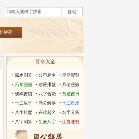
算命大全
風水測算
公司起名
星座配對
呂祖靈簽
紫薇排盤
月老靈簽
號碼吉凶
八字合婚
黃道吉日
十二生肖
周公解夢
十二星座
八字排盤
在線起名
名字分析
八字測算
生辰八字
生肖運勢