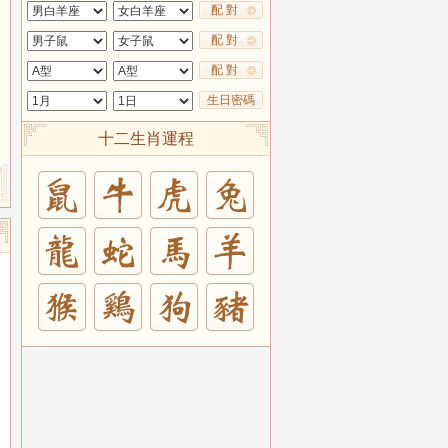
配 對
配 對
配 對
生日密碼
十二生肖運程
兔
羊
豬