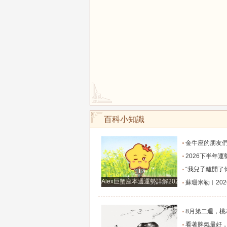
百科小知識
金牛座的朋友們，明天事業迎來新高峰，不要再默
2026下半年運勢徹底反轉迎來好運的四大星座！舊篇章結束
“我兒子離開了你，明天我就能幫他重新找一個好
Alex巨蟹座本週運勢詳解2024.12.23-12.29
蘇珊米勒︱2026年8月水瓶座月
8月第二週，桃花主動靠近，遇到值得認識的人
看著脾氣最好，翻臉時最狠！立秋後這三大星座撕掉偽裝