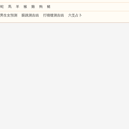
蛇
馬
羊
猴
雞
狗
豬
男生女預測
眼跳測吉凶
打噴嚏測吉凶
六爻占卜