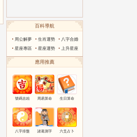
百科導航
周公解夢
生肖運勢
八字合婚
星座專區
星座運勢
上升星座
應用推薦
號碼吉凶
周易算命
生日算命
八字排盤
諸葛測字
六爻占卜