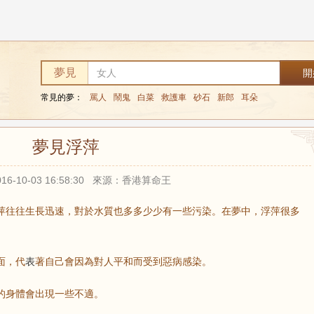
夢見
常見的夢：
罵人
鬧鬼
白菜
救護車
砂石
新郎
耳朵
夢見浮萍
16-10-03 16:58:30 來源：香港算命王
萍往往生長迅速，對於水質也多多少少有一些污染。在夢中，浮萍很多
面，代
表
著自己會因為對人平和而受到惡病感染。
的身體會出現一些不適。