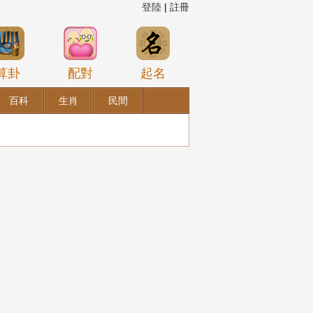
登陸
|
註冊
算卦
配對
起名
百科
生肖
民間