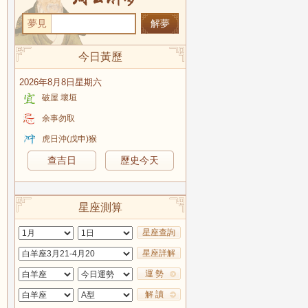
夢見
今日黃歷
2026年8月8日星期六
破屋 壞垣
余事勿取
虎日沖(戊申)猴
查吉日
歷史今天
星座測算
星座查詢
星座詳解
運 勢
解 讀