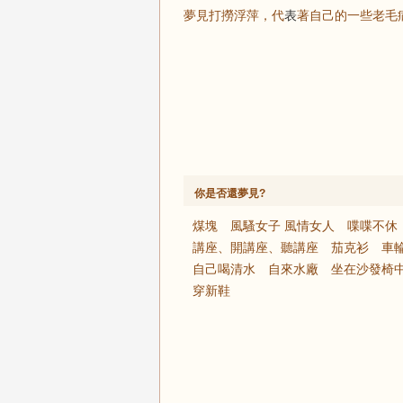
夢見打撈浮萍，代
表
著自己的一些老毛
你是否還夢見?
煤塊
風騷女子 風情女人
喋喋不休
講座、開講座、聽講座
茄克衫
車
自己喝清水
自來水廠
坐在沙發椅
穿新鞋