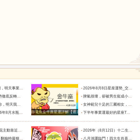
鼠
牛
虎
龍
蛇
馬
默付出而錯失機會！_工作_宇宙_能量
2026年8月8日星座運勢_交易_管理_合作
猴
雞
狗
，新的機遇之門敞開_時期_獅子座_重擔
脾氣很壞，卻被男生寵成小公主的四大星座女，無憂無慮沒煩惱_女生_魅力_所在
樣的女人！”_伴侶_星座_尋找
女神範兒十足的三屬相女，很受異性的歡迎，人生處處招桃花！_女性_魅力_機遇
靜電魚金牛座星運詳解【週運2024年12月9日-12月15日】
度運勢_合作_木星_滿月
下半年事業運最好的星座TOP4_獅子座_木星_天蠍座
的三個星座_雙子座_東西_地方
2026年（8月12日）十二生肖最棒運勢播報_龍的_財富_方面
，誰碰底線誰倒黴_金牛座_星象_天秤座
八月鴻運臨門！四大生肖喜事紮堆來襲，下半年一路順風順水到底_避雷_要點_合作