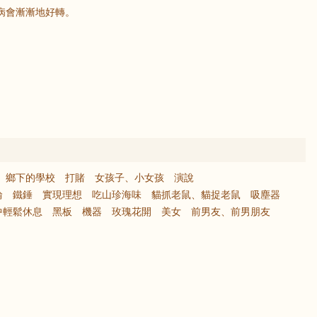
病會漸漸地好轉。
鄉下的學校
打賭
女孩子、小女孩
演說
輪
鐵錘
實現理想
吃山珍海味
貓抓老鼠、貓捉老鼠
吸塵器
中輕鬆休息
黑板
機器
玫瑰花開
美女
前男友、前男朋友