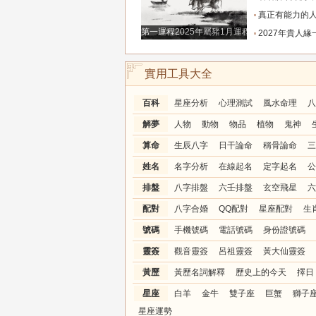
真正有能力的人往往是這三個星座，既能獨立完成
第一運程2025年屬豬1月運程解析
2027年貴人緣一路拉滿的三大生肖！處處有人幫扶，
實用工具大全
百科
星座分析
心理測試
風水命理
八
解夢
人物
動物
物品
植物
鬼神
算命
生辰八字
日干論命
稱骨論命
三
姓名
名字分析
在線起名
定字起名
公
排盤
八字排盤
六壬排盤
玄空飛星
六
配對
八字合婚
QQ配對
星座配對
生
號碼
手機號碼
電話號碼
身份證號碼
靈簽
觀音靈簽
呂祖靈簽
黃大仙靈簽
黃歷
黃歷名詞解釋
歷史上的今天
擇日
星座
白羊
金牛
雙子座
巨蟹
獅子
星座運勢