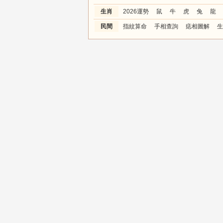
生肖
2026運勢
鼠
牛
虎
兔
龍
民間
指紋算命
手相查詢
痣相圖解
生