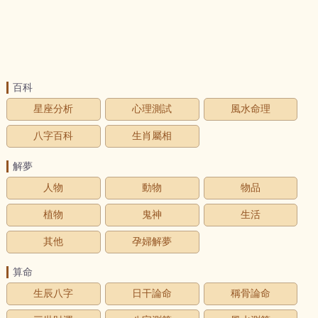
百科
星座分析
心理測試
風水命理
八字百科
生肖屬相
解夢
人物
動物
物品
植物
鬼神
生活
其他
孕婦解夢
算命
生辰八字
日干論命
稱骨論命