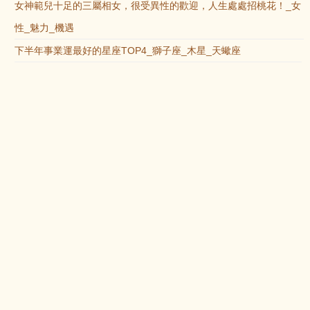
女神範兒十足的三屬相女，很受異性的歡迎，人生處處招桃花！_女
性_魅力_機遇
下半年事業運最好的星座TOP4_獅子座_木星_天蠍座