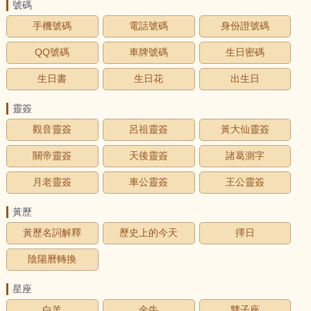
號碼
手機號碼
電話號碼
身份證號碼
QQ號碼
車牌號碼
生日密碼
生日書
生日花
出生日
靈簽
觀音靈簽
呂祖靈簽
黃大仙靈簽
關帝靈簽
天後靈簽
諸葛測字
月老靈簽
車公靈簽
王公靈簽
黃歷
黃歷名詞解釋
歷史上的今天
擇日
陰陽曆轉換
星座
白羊
金牛
雙子座