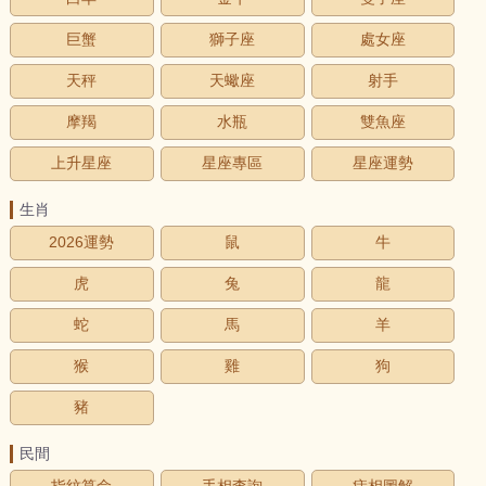
巨蟹
獅子座
處女座
天秤
天蠍座
射手
摩羯
水瓶
雙魚座
上升星座
星座專區
星座運勢
生肖
2026運勢
鼠
牛
虎
兔
龍
蛇
馬
羊
猴
雞
狗
豬
民間