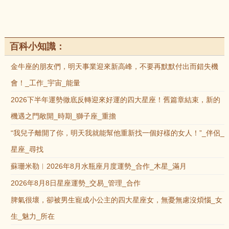
百科小知識：
金牛座的朋友們，明天事業迎來新高峰，不要再默默付出而錯失機
會！_工作_宇宙_能量
2026下半年運勢徹底反轉迎來好運的四大星座！舊篇章結束，新的
機遇之門敞開_時期_獅子座_重擔
“我兒子離開了你，明天我就能幫他重新找一個好樣的女人！”_伴侶_
星座_尋找
蘇珊米勒︱2026年8月水瓶座月度運勢_合作_木星_滿月
2026年8月8日星座運勢_交易_管理_合作
脾氣很壞，卻被男生寵成小公主的四大星座女，無憂無慮沒煩惱_女
生_魅力_所在