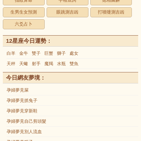
指紋算命
手相查詢
痣相圖解
生男生女預測
眼跳測吉凶
打噴嚏測吉凶
六爻占卜
12星座今日運勢：
白羊
金牛
雙子
巨蟹
獅子
處女
天秤
天蠍
射手
魔羯
水瓶
雙魚
今日網友夢境：
孕婦夢見屎
孕婦夢見抓兔子
孕婦夢見穿新鞋
孕婦夢見自己剪頭髮
孕婦夢見別人流血