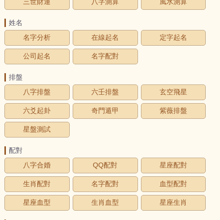
三世財運
八字測算
風水測算
姓名
名字分析
在線起名
定字起名
公司起名
名字配對
排盤
八字排盤
六壬排盤
玄空飛星
六爻起卦
奇門遁甲
紫薇排盤
星盤測試
配對
八字合婚
QQ配對
星座配對
生肖配對
名字配對
血型配對
星座血型
生肖血型
星座生肖