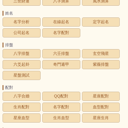
三世財運
八字測算
風水測算
姓名
名字分析
在線起名
定字起名
公司起名
名字配對
排盤
八字排盤
六壬排盤
玄空飛星
六爻起卦
奇門遁甲
紫薇排盤
星盤測試
配對
八字合婚
QQ配對
星座配對
生肖配對
名字配對
血型配對
星座血型
生肖血型
星座生肖