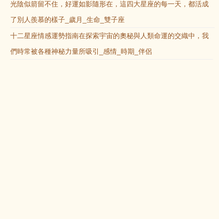
光陰似箭留不住，好運如影隨形在，這四大星座的每一天，都活成
了別人羨慕的樣子_歲月_生命_雙子座
十二星座情感運勢指南在探索宇宙的奧秘與人類命運的交織中，我
們時常被各種神秘力量所吸引_感情_時期_伴侶