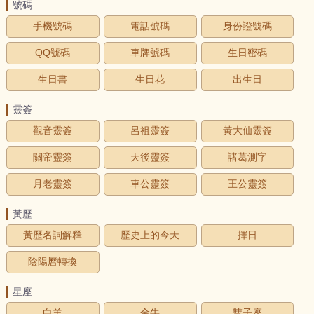
號碼
手機號碼
電話號碼
身份證號碼
QQ號碼
車牌號碼
生日密碼
生日書
生日花
出生日
靈簽
觀音靈簽
呂祖靈簽
黃大仙靈簽
關帝靈簽
天後靈簽
諸葛測字
月老靈簽
車公靈簽
王公靈簽
黃歷
黃歷名詞解釋
歷史上的今天
擇日
陰陽曆轉換
星座
白羊
金牛
雙子座