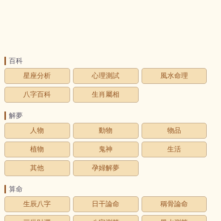
百科
星座分析
心理測試
風水命理
八字百科
生肖屬相
解夢
人物
動物
物品
植物
鬼神
生活
其他
孕婦解夢
算命
生辰八字
日干論命
稱骨論命