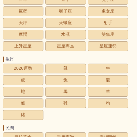
巨蟹
獅子座
處女座
天秤
天蠍座
射手
摩羯
水瓶
雙魚座
上升星座
星座專區
星座運勢
生肖
2026運勢
鼠
牛
虎
兔
龍
蛇
馬
羊
猴
雞
狗
豬
民間