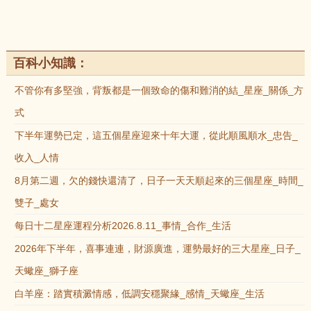
百科小知識：
不管你有多堅強，背叛都是一個致命的傷和難消的結_星座_關係_方
式
下半年運勢已定，這五個星座迎來十年大運，從此順風順水_忠告_
收入_人情
8月第二週，欠的錢快還清了，日子一天天順起來的三個星座_時間_
雙子_處女
每日十二星座運程分析2026.8.11_事情_合作_生活
2026年下半年，喜事連連，財源廣進，運勢最好的三大星座_日子_
天蠍座_獅子座
白羊座：踏實積澱情感，低調安穩聚緣_感情_天蠍座_生活