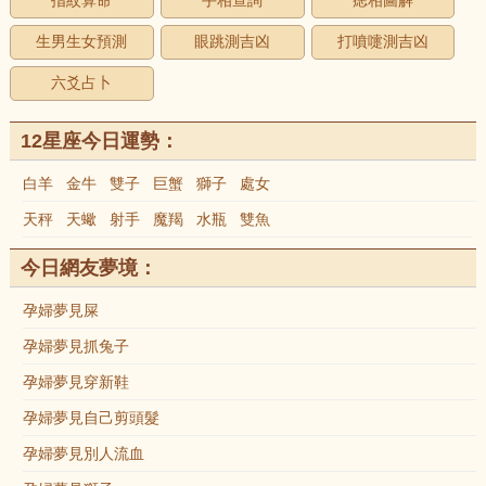
指紋算命
手相查詢
痣相圖解
生男生女預測
眼跳測吉凶
打噴嚏測吉凶
六爻占卜
12星座今日運勢：
白羊
金牛
雙子
巨蟹
獅子
處女
天秤
天蠍
射手
魔羯
水瓶
雙魚
今日網友夢境：
孕婦夢見屎
孕婦夢見抓兔子
孕婦夢見穿新鞋
孕婦夢見自己剪頭髮
孕婦夢見別人流血