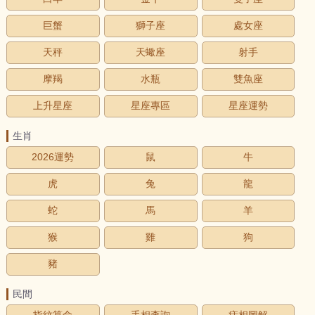
巨蟹
獅子座
處女座
天秤
天蠍座
射手
摩羯
水瓶
雙魚座
上升星座
星座專區
星座運勢
生肖
2026運勢
鼠
牛
虎
兔
龍
蛇
馬
羊
猴
雞
狗
豬
民間