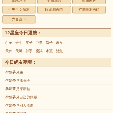
指紋算命
手相查詢
痣相圖解
生男生女預測
眼跳測吉凶
打噴嚏測吉凶
六爻占卜
12星座今日運勢：
白羊
金牛
雙子
巨蟹
獅子
處女
天秤
天蠍
射手
魔羯
水瓶
雙魚
今日網友夢境：
孕婦夢見屎
孕婦夢見抓兔子
孕婦夢見穿新鞋
孕婦夢見自己剪頭髮
孕婦夢見別人流血