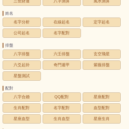
三世財運
八字測算
風水測算
姓名
名字分析
在線起名
定字起名
公司起名
名字配對
排盤
八字排盤
六壬排盤
玄空飛星
六爻起卦
奇門遁甲
紫薇排盤
星盤測試
配對
八字合婚
QQ配對
星座配對
生肖配對
名字配對
血型配對
星座血型
生肖血型
星座生肖