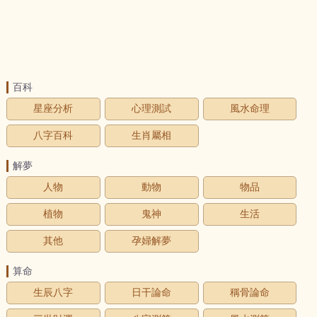
百科
星座分析
心理測試
風水命理
八字百科
生肖屬相
解夢
人物
動物
物品
植物
鬼神
生活
其他
孕婦解夢
算命
生辰八字
日干論命
稱骨論命