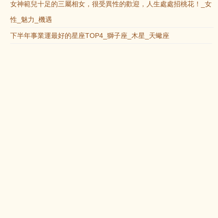
女神範兒十足的三屬相女，很受異性的歡迎，人生處處招桃花！_女
性_魅力_機遇
下半年事業運最好的星座TOP4_獅子座_木星_天蠍座