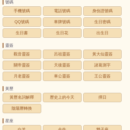
號碼
手機號碼
電話號碼
身份證號碼
QQ號碼
車牌號碼
生日密碼
生日書
生日花
出生日
靈簽
觀音靈簽
呂祖靈簽
黃大仙靈簽
關帝靈簽
天後靈簽
諸葛測字
月老靈簽
車公靈簽
王公靈簽
黃歷
黃歷名詞解釋
歷史上的今天
擇日
陰陽曆轉換
星座
白羊
金牛
雙子座