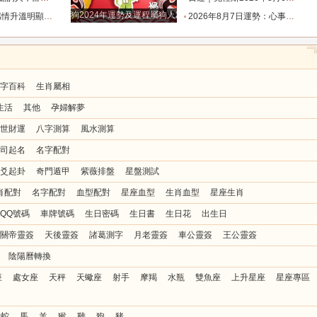
狗2024年運勢及運程屬狗人2024運勢好嗎
值得的人靠近_時間_雙魚_反應
2026年8月7日運勢：心事懸在半空最是疲憊，今天迷霧散去，所有人都能接住生活給出的明確答復_事情_層面_關係
字百科
生肖屬相
生活
其他
孕婦解夢
世財運
八字測算
風水測算
司起名
名字配對
爻起卦
奇門遁甲
紫薇排盤
星盤測試
肖配對
名字配對
血型配對
星座血型
生肖血型
星座生肖
QQ號碼
車牌號碼
生日密碼
生日書
生日花
出生日
關帝靈簽
天後靈簽
諸葛測字
月老靈簽
車公靈簽
王公靈簽
陰陽曆轉換
座
處女座
天秤
天蠍座
射手
摩羯
水瓶
雙魚座
上升星座
星座專區
蛇
馬
羊
猴
雞
狗
豬