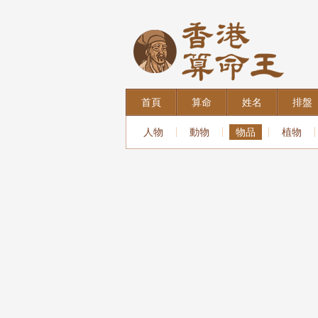
首頁
算命
姓名
排盤
人物
動物
物品
植物