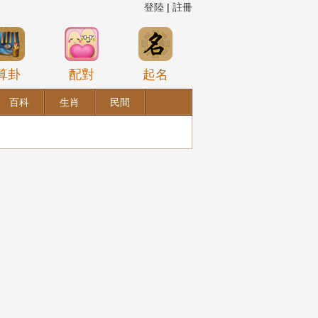
登陸
|
註冊
算卦
配對
起名
百科
生肖
民間