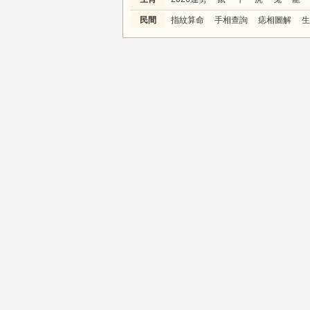
民間
指紋算命
手相查詢
痣相圖解
生