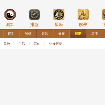
測算
排盤
星座
解夢
配對
號碼
靈簽
黃歷
解夢
星座
鬼神
生活
其他
孕婦解夢