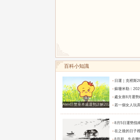
百科小知識
日運｜克裡斯2026年8月7日十二星
蘇珊米勒︱2026年8月射手座月
處女座8月運勢穩步攀升！打磨細節，付出皆有
Alex巨蟹座本週運勢詳解2024.12.23-12.29
若一個女人玩弄你的感情，那她一定有這
8月5日運勢指南：12星座今天該咋
在之後的日子裡7天運勢上升，橫財滾滾入門，從小
8月初，生在幾點的人，富有才情，桃花旺盛，和氣