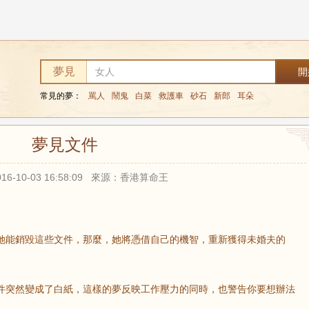
夢見
常見的夢：
罵人
鬧鬼
白菜
救護車
砂石
新郎
耳朵
夢見​文件
16-10-03 16:58:09 來源：香港算命王
。
她能銷毀這些文件，那麼，她將憑借自己的機智，重新獲得未婚夫的
件突然變成了白紙，這樣的夢反映工作壓力的同時，也警告你要想辦法