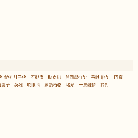
疼 背疼 肚子疼
不動產
貼春聯
與同學打架
爭吵 吵架
門廳
買棗子
英雄
吹眼睛
蕨類植物
豬頭
一見鍾情
拷打