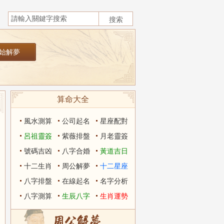
算命大全
風水測算
公司起名
星座配對
呂祖靈簽
紫薇排盤
月老靈簽
號碼吉凶
八字合婚
黃道吉日
十二生肖
周公解夢
十二星座
八字排盤
在線起名
名字分析
八字測算
生辰八字
生肖運勢