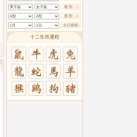
配 對
配 對
生日密碼
十二生肖運程
兔
羊
豬