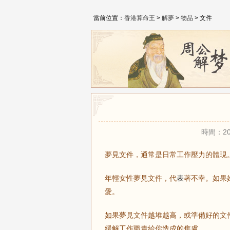
當前位置：
香港算命王
>
解夢
>
物品
> ​文件
時間：20
夢見文件，通常是日常工作壓力的體現
年輕女性夢見文件，代
表
著不幸。如果
愛。
如果夢見文件越堆越高，或準備好的文
緩解工作職責給你造成的焦慮。