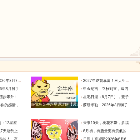
鼠
牛
虎
龍
蛇
馬
座運勢_天秤座_金星_主動
2027年逆襲暴富！三大生肖踩中流年財星，一路飛速賺大錢_財富_貴人_屬豬
猴
雞
狗
度運勢_日食_九宮_伴侶
申金納吉｜立秋到來，這四大生肖要走好運了_金水_申辰_午馬
回響好運連連_工作_過往_月度
星吧日運（8月7日），雙子座沮喪，水瓶座不愉快，雙魚座有誤會_工作_情人_方會更
靜電魚金牛座星運詳解【週運2024年12月9日-12月15日】
樣的表現！_星座_女性_距離感
蘇珊米勒︱2026年8月獅子座月度運勢_木星_滿月_日食
個整？_朋友_水瓶_處女
未來10天，桃花不斷，多福多運，遇見甜蜜愛情的幾個星座_金牛座_雙子座_家庭
是福星的星座_生活_在未來_好運
8月初，有膽量更有貴氣的四個星座，能成為事業王者，生意興隆_初將_天蠍座_朋友
生財過一生_天秤座_獅子座_關係
日運｜克裡斯2026年8月6日十二星座運勢_處理_對方_主動