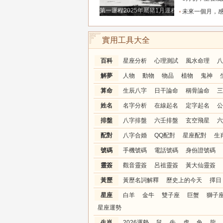
第一運程2025年屬豬1月運程解析
未來一個月，感情升溫明顯的三個星座，
實用工具大全
百科
星座分析
心理測試
風水命理
八
解夢
人物
動物
物品
植物
鬼神
算命
生辰八字
日干論命
稱骨論命
三
姓名
名字分析
在線起名
定字起名
公
排盤
八字排盤
六壬排盤
玄空飛星
六
配對
八字合婚
QQ配對
星座配對
生
號碼
手機號碼
電話號碼
身份證號碼
靈簽
觀音靈簽
呂祖靈簽
黃大仙靈簽
黃歷
黃歷名詞解釋
歷史上的今天
擇日
星座
白羊
金牛
雙子座
巨蟹
獅子
星座運勢
生肖
2026運勢
鼠
牛
虎
兔
龍