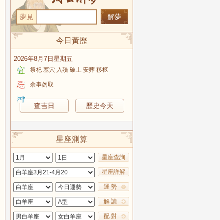
夢見
今日黃歷
2026年8月7日星期五
祭祀 塞穴 入殮 破土 安葬 移柩
余事勿取
查吉日
歷史今天
星座測算
星座查詢
星座詳解
運 勢
解 讀
配 對