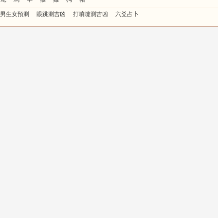
男生女預測
眼跳測吉凶
打噴嚏測吉凶
六爻占卜