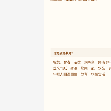
你是否還夢見?
智慧、智者
浴盆
釣魚島
疼痛 頭
送來報紙
蜜湯
龍頭
龍
水晶
年輕人團團圍住
教育
物體變活