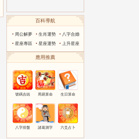
百科導航
周公解夢
生肖運勢
八字合婚
星座專區
星座運勢
上升星座
應用推薦
號碼吉凶
周易算命
生日算命
八字排盤
諸葛測字
六爻占卜