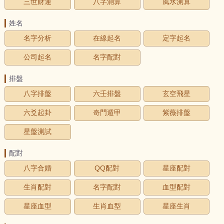
三世財運
八字測算
風水測算
姓名
名字分析
在線起名
定字起名
公司起名
名字配對
排盤
八字排盤
六壬排盤
玄空飛星
六爻起卦
奇門遁甲
紫薇排盤
星盤測試
配對
八字合婚
QQ配對
星座配對
生肖配對
名字配對
血型配對
星座血型
生肖血型
星座生肖