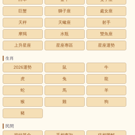
巨蟹
獅子座
處女座
天秤
天蠍座
射手
摩羯
水瓶
雙魚座
上升星座
星座專區
星座運勢
生肖
2026運勢
鼠
牛
虎
兔
龍
蛇
馬
羊
猴
雞
狗
豬
民間