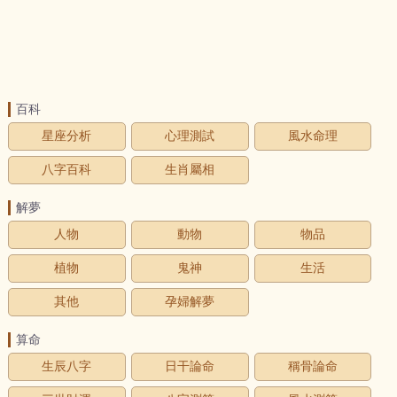
百科
星座分析
心理測試
風水命理
八字百科
生肖屬相
解夢
人物
動物
物品
植物
鬼神
生活
其他
孕婦解夢
算命
生辰八字
日干論命
稱骨論命