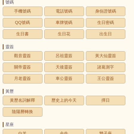
號碼
手機號碼
電話號碼
身份證號碼
QQ號碼
車牌號碼
生日密碼
生日書
生日花
出生日
靈簽
觀音靈簽
呂祖靈簽
黃大仙靈簽
關帝靈簽
天後靈簽
諸葛測字
月老靈簽
車公靈簽
王公靈簽
黃歷
黃歷名詞解釋
歷史上的今天
擇日
陰陽曆轉換
星座
白羊
金牛
雙子座