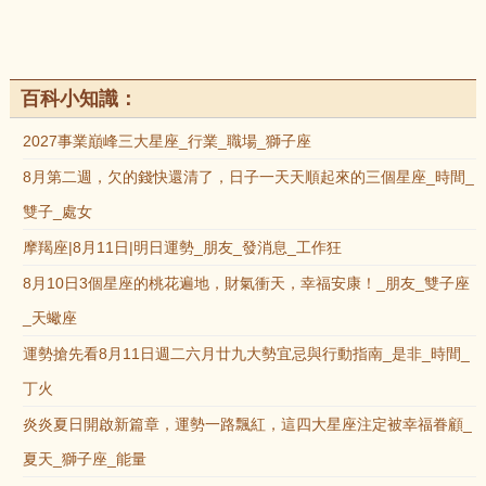
百科小知識：
2027事業巔峰三大星座_行業_職場_獅子座
8月第二週，欠的錢快還清了，日子一天天順起來的三個星座_時間_
雙子_處女
摩羯座|8月11日|明日運勢_朋友_發消息_工作狂
8月10日3個星座的桃花遍地，財氣衝天，幸福安康！_朋友_雙子座
_天蠍座
運勢搶先看8月11日週二六月廿九大勢宜忌與行動指南_是非_時間_
丁火
炎炎夏日開啟新篇章，運勢一路飄紅，這四大星座注定被幸福眷顧_
夏天_獅子座_能量