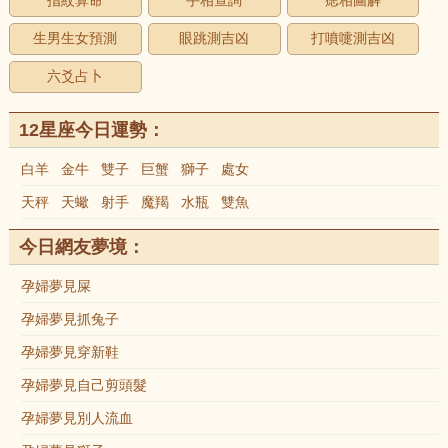
指紋算命
手相查詢
痣相圖解
生男生女預測
眼跳測吉凶
打噴嚏測吉凶
六爻占卜
12星座今日運勢：
白羊
金牛
雙子
巨蟹
獅子
處女
天秤
天蠍
射手
魔羯
水瓶
雙魚
今日網友夢境：
孕婦夢見屎
孕婦夢見抓兔子
孕婦夢見穿新鞋
孕婦夢見自己剪頭髮
孕婦夢見別人流血