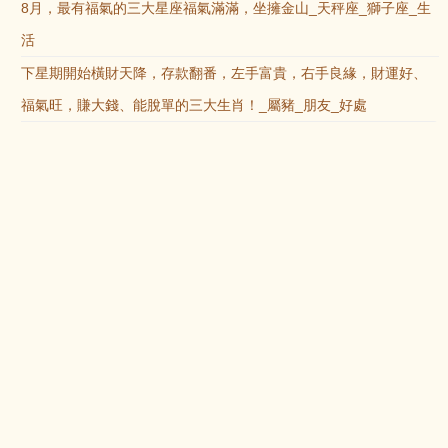
8月，最有福氣的三大星座福氣滿滿，坐擁金山_天秤座_獅子座_生
活
下星期開始橫財天降，存款翻番，左手富貴，右手良緣，財運好、
福氣旺，賺大錢、能脫單的三大生肖！_屬豬_朋友_好處