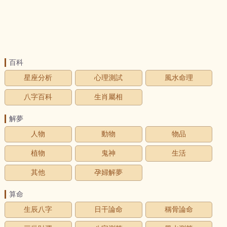
百科
星座分析
心理測試
風水命理
八字百科
生肖屬相
解夢
人物
動物
物品
植物
鬼神
生活
其他
孕婦解夢
算命
生辰八字
日干論命
稱骨論命