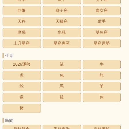
巨蟹
獅子座
處女座
天秤
天蠍座
射手
摩羯
水瓶
雙魚座
上升星座
星座專區
星座運勢
生肖
2026運勢
鼠
牛
虎
兔
龍
蛇
馬
羊
猴
雞
狗
豬
民間