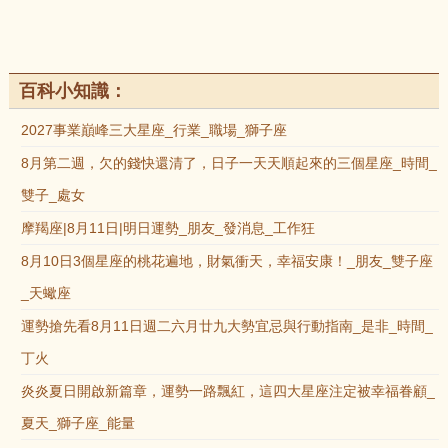
百科小知識：
2027事業巔峰三大星座_行業_職場_獅子座
8月第二週，欠的錢快還清了，日子一天天順起來的三個星座_時間_
雙子_處女
摩羯座|8月11日|明日運勢_朋友_發消息_工作狂
8月10日3個星座的桃花遍地，財氣衝天，幸福安康！_朋友_雙子座
_天蠍座
運勢搶先看8月11日週二六月廿九大勢宜忌與行動指南_是非_時間_
丁火
炎炎夏日開啟新篇章，運勢一路飄紅，這四大星座注定被幸福眷顧_
夏天_獅子座_能量