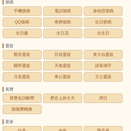
號碼
手機號碼
電話號碼
身份證號碼
QQ號碼
車牌號碼
生日密碼
生日書
生日花
出生日
靈簽
觀音靈簽
呂祖靈簽
黃大仙靈簽
關帝靈簽
天後靈簽
諸葛測字
月老靈簽
車公靈簽
王公靈簽
黃歷
黃歷名詞解釋
歷史上的今天
擇日
陰陽曆轉換
星座
白羊
金牛
雙子座