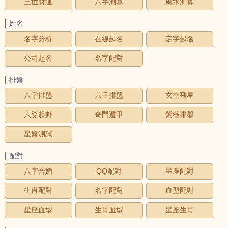
三世財運
八字測算
風水測算
姓名
名字分析
在線起名
定字起名
公司起名
名字配對
排盤
八字排盤
六壬排盤
玄空飛星
六爻起卦
奇門遁甲
紫薇排盤
星盤測試
配對
八字合婚
QQ配對
星座配對
生肖配對
名字配對
血型配對
星座血型
生肖血型
星座生肖