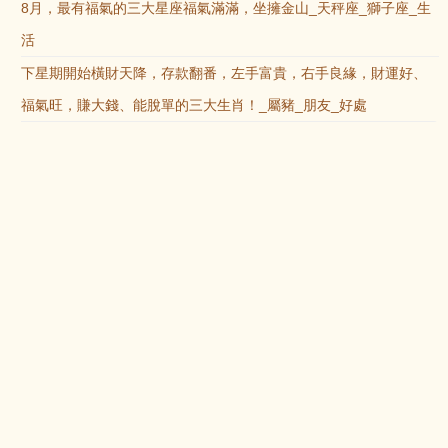
8月，最有福氣的三大星座福氣滿滿，坐擁金山_天秤座_獅子座_生
活
下星期開始橫財天降，存款翻番，左手富貴，右手良緣，財運好、
福氣旺，賺大錢、能脫單的三大生肖！_屬豬_朋友_好處