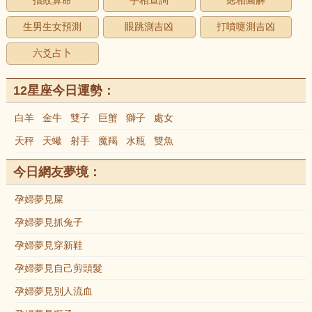
指紋算命
手相查詢
痣相圖解
生男生女預測
眼跳測吉凶
打噴嚏測吉凶
六爻占卜
12星座今日運勢：
白羊
金牛
雙子
巨蟹
獅子
處女
天秤
天蠍
射手
魔羯
水瓶
雙魚
今日網友夢境：
孕婦夢見屎
孕婦夢見抓兔子
孕婦夢見穿新鞋
孕婦夢見自己剪頭髮
孕婦夢見別人流血