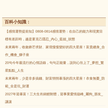
百科小知識：
【感情運勢提前知】0808-0814感情運勢：在自己的能力和現實目
標有差距時，越是要克己隱忍_內心_藍姐_狀態
未來兩年，收斂鋒芒求財、家境慢慢變好的四大星座！富貴纏身_合
作_機會_獅子座
20句今年最流行的心情語錄，句句正能量，說到心坎上了_夢想_繁
星點點_人生
未來兩年，少是非多搞錢、財富悄悄暴漲的四大星座！衣食無憂_防
範_全是坑_財運
2027年迎暴富！三大生肖錦鯉附體，迎事業愛情巔峰_屬狗_朋友_
謙讓