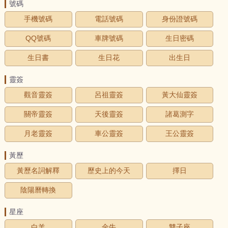
號碼
手機號碼
電話號碼
身份證號碼
QQ號碼
車牌號碼
生日密碼
生日書
生日花
出生日
靈簽
觀音靈簽
呂祖靈簽
黃大仙靈簽
關帝靈簽
天後靈簽
諸葛測字
月老靈簽
車公靈簽
王公靈簽
黃歷
黃歷名詞解釋
歷史上的今天
擇日
陰陽曆轉換
星座
白羊
金牛
雙子座