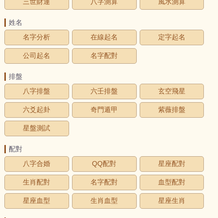
三世財運
八字測算
風水測算
姓名
名字分析
在線起名
定字起名
公司起名
名字配對
排盤
八字排盤
六壬排盤
玄空飛星
六爻起卦
奇門遁甲
紫薇排盤
星盤測試
配對
八字合婚
QQ配對
星座配對
生肖配對
名字配對
血型配對
星座血型
生肖血型
星座生肖