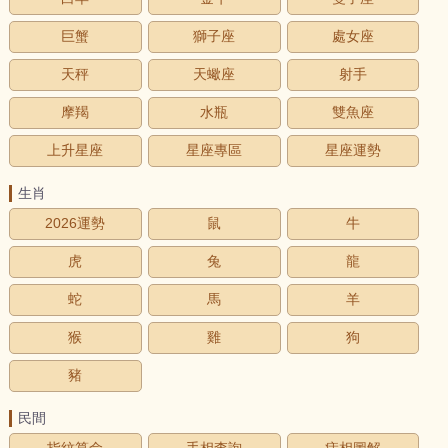
巨蟹
獅子座
處女座
天秤
天蠍座
射手
摩羯
水瓶
雙魚座
上升星座
星座專區
星座運勢
生肖
2026運勢
鼠
牛
虎
兔
龍
蛇
馬
羊
猴
雞
狗
豬
民間