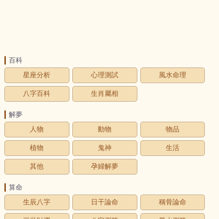
百科
星座分析
心理測試
風水命理
八字百科
生肖屬相
解夢
人物
動物
物品
植物
鬼神
生活
其他
孕婦解夢
算命
生辰八字
日干論命
稱骨論命