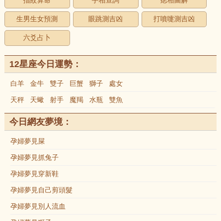
指紋算命
手相查詢
痣相圖解
生男生女預測
眼跳測吉凶
打噴嚏測吉凶
六爻占卜
12星座今日運勢：
白羊
金牛
雙子
巨蟹
獅子
處女
天秤
天蠍
射手
魔羯
水瓶
雙魚
今日網友夢境：
孕婦夢見屎
孕婦夢見抓兔子
孕婦夢見穿新鞋
孕婦夢見自己剪頭髮
孕婦夢見別人流血