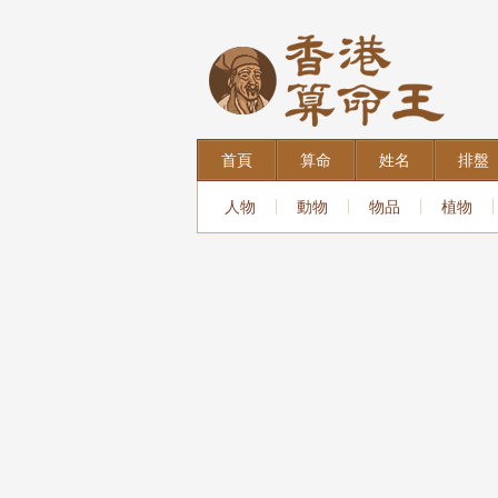
首頁
算命
姓名
排盤
人物
動物
物品
植物