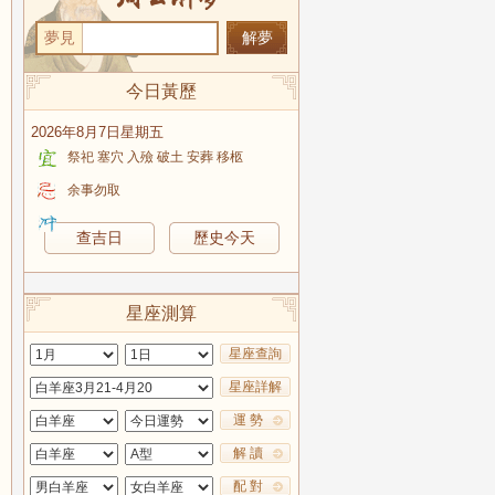
夢見
今日黃歷
2026年8月7日星期五
祭祀 塞穴 入殮 破土 安葬 移柩
余事勿取
查吉日
歷史今天
星座測算
星座查詢
星座詳解
運 勢
解 讀
配 對