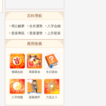
百科導航
周公解夢
生肖運勢
八字合婚
星座專區
星座運勢
上升星座
應用推薦
號碼吉凶
周易算命
生日算命
八字排盤
諸葛測字
六爻占卜