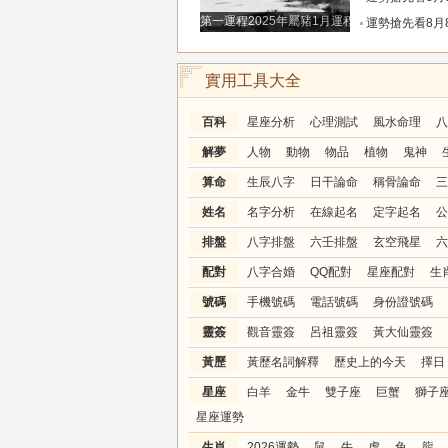
第一運程2025年屬豬1月運程解析
運勢搶先看8月8日週六六月廿六大勢宜
實用工具大全
百科
星座分析
心理測試
風水命理
八
解夢
人物
動物
物品
植物
鬼神
算命
生辰八字
日干論命
稱骨論命
三
姓名
名字分析
在線起名
定字起名
公
排盤
八字排盤
六壬排盤
玄空飛星
六
配對
八字合婚
QQ配對
星座配對
生
號碼
手機號碼
電話號碼
身份證號碼
靈簽
觀音靈簽
呂祖靈簽
黃大仙靈簽
黃歷
黃歷名詞解釋
歷史上的今天
擇日
星座
白羊
金牛
雙子座
巨蟹
獅子
星座運勢
生肖
2026運勢
鼠
牛
虎
兔
龍