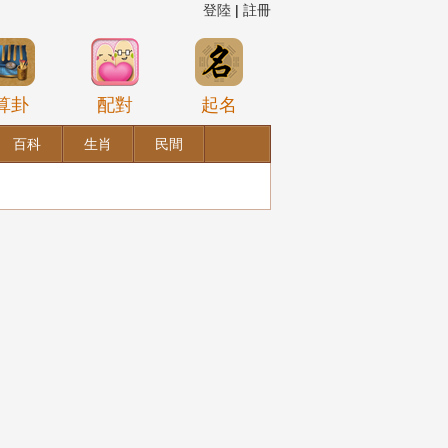
登陸
|
註冊
算卦
配對
起名
百科
生肖
民間