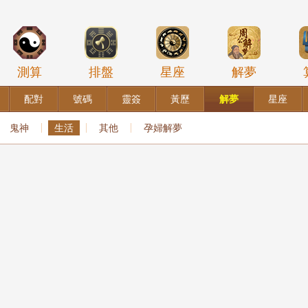
測算
排盤
星座
解夢
配對
號碼
靈簽
黃歷
解夢
星座
鬼神
生活
其他
孕婦解夢