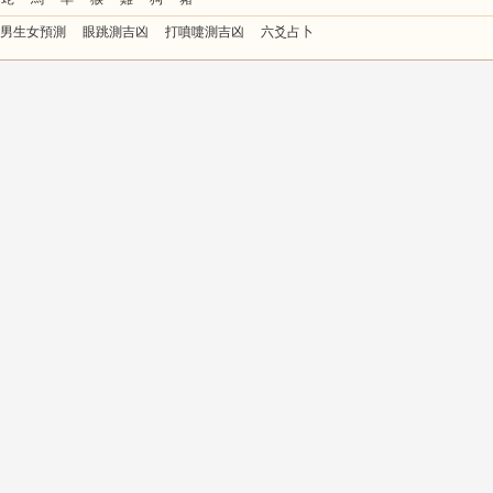
男生女預測
眼跳測吉凶
打噴嚏測吉凶
六爻占卜