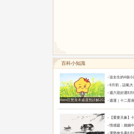
百科小知識
追女生的4個小訣竅，學會以後輕鬆
8月初，誌氣大，貴人多，家庭和事業雙豐收的
週六迎好運8月8日六月廿六，吉利的屬
Alex巨蟹座本週運勢詳解2024.12.23-12.29
週運｜十二星座（2026年8月10日～8月16
【重要天象】十二星座2026年8月7號運勢：金
情感篇：婚姻中的陰差陽
運勢搶先看8月8日週六六月廿六大勢宜