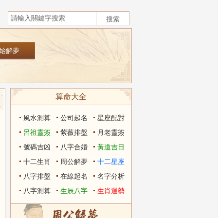
算命大全
風水測算
公司起名
星座配對
呂祖靈簽
紫薇排盤
月老靈簽
號碼吉凶
八字合婚
黃道吉日
十二生肖
周公解夢
十二星座
八字排盤
在線起名
名字分析
八字測算
生辰八字
生肖運勢