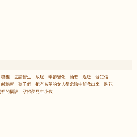
狐狸
去請醫生
放屁
季節變化
袖套
過敏
發短信
鹹鴨蛋
孩子們
把有名望的女人從危險中解救出來
胸花
間裡的擺設
孕婦夢見生小孩