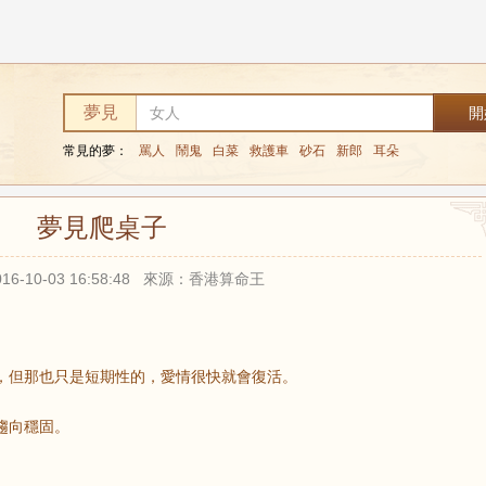
夢見
常見的夢：
罵人
鬧鬼
白菜
救護車
砂石
新郎
耳朵
夢見爬桌子
16-10-03 16:58:48 來源：香港算命王
，但那也只是短期性的，愛情很快就會復活。
趨向穩固。