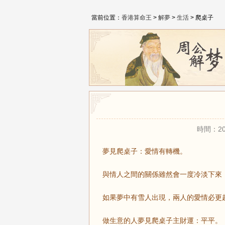
當前位置：
香港算命王
>
解夢
>
生活
> 爬桌子
時間：20
夢見爬桌子：愛情有轉機。
與情人之間的關係雖然會一度冷淡下來
如果夢中有雪人出現，兩人的愛情必更
做生意的人夢見爬桌子主財運：平平。