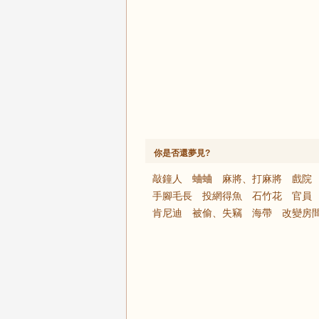
你是否還夢見?
敲鐘人
蛐蛐
麻將、打麻將
戲院
手腳毛長
投網得魚
石竹花
官員
肯尼迪
被偷、失竊
海帶
改變房