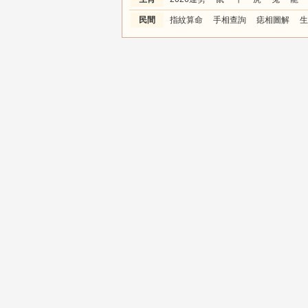
民間
指紋算命
手相查詢
痣相圖解
生