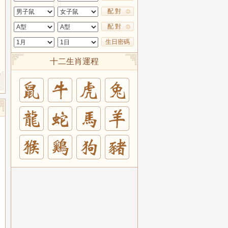
配 對
配 對
生日密碼
十二生肖運程
兔
羊
豬