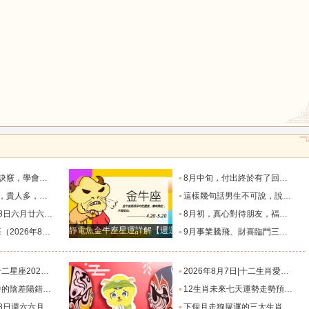
鼠
牛
虎
龍
蛇
馬
脫單！_過程_星座_異性
8月中旬，付出終於有了回報的三個星座，日子一天天好起來_那件_時間_結果
猴
雞
狗
四個星座_人生道路_方面_星象
這樣幾句話男生不可說，說了女朋友要分手！_女生_星座_話語
相有哪些？_合作_金氣漸_投資
8月初，真心對待朋友，福氣不缺，事業和生意蒸蒸日上的四個星座_合作中_金牛座_雙子座
靜電魚金牛座星運詳解【週運2024年12月9日-12月15日】
日）一週運勢解析_工作時_伴侶_生活
9月事業騰飛、財喜臨門三大星座_九月_財運_機會
星移位，狀態提升_事業_綜合_幸運
2026年8月7日|十二生肖愛情好運榜_感情_情緒_對方
錯_小雅_林曉_生活
12生肖未來七天運勢走勢預報（2026年8月4日-8月10日）_池池_感情_事業
忌與行動指南_易有_時間_波折
下個月走狗屎運的三大生肖，出門遇財神，步步高升，紫氣盈門，喜事連連！_龍的_運氣_時候