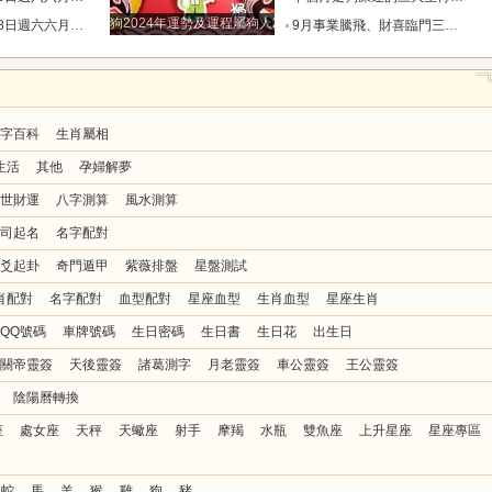
狗2024年運勢及運程屬狗人2024運勢好嗎
忌與行動指南_易有_時間_波折
9月事業騰飛、財喜臨門三大星座_九月_財運_機會
字百科
生肖屬相
生活
其他
孕婦解夢
世財運
八字測算
風水測算
司起名
名字配對
爻起卦
奇門遁甲
紫薇排盤
星盤測試
肖配對
名字配對
血型配對
星座血型
生肖血型
星座生肖
QQ號碼
車牌號碼
生日密碼
生日書
生日花
出生日
關帝靈簽
天後靈簽
諸葛測字
月老靈簽
車公靈簽
王公靈簽
陰陽曆轉換
座
處女座
天秤
天蠍座
射手
摩羯
水瓶
雙魚座
上升星座
星座專區
蛇
馬
羊
猴
雞
狗
豬