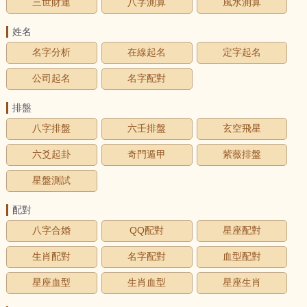
三世財運
八字測算
風水測算
姓名
名字分析
在線起名
定字起名
公司起名
名字配對
排盤
八字排盤
六壬排盤
玄空飛星
六爻起卦
奇門遁甲
紫薇排盤
星盤測試
配對
八字合婚
QQ配對
星座配對
生肖配對
名字配對
血型配對
星座血型
生肖血型
星座生肖