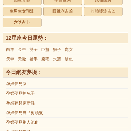
指紋算命
手相查詢
痣相圖解
生男生女預測
眼跳測吉凶
打噴嚏測吉凶
六爻占卜
12星座今日運勢：
白羊
金牛
雙子
巨蟹
獅子
處女
天秤
天蠍
射手
魔羯
水瓶
雙魚
今日網友夢境：
孕婦夢見屎
孕婦夢見抓兔子
孕婦夢見穿新鞋
孕婦夢見自己剪頭髮
孕婦夢見別人流血