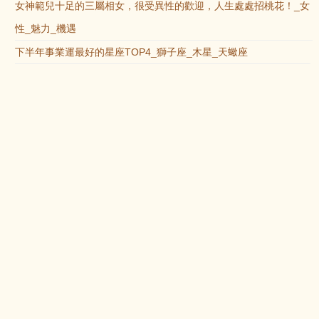
女神範兒十足的三屬相女，很受異性的歡迎，人生處處招桃花！_女
性_魅力_機遇
下半年事業運最好的星座TOP4_獅子座_木星_天蠍座