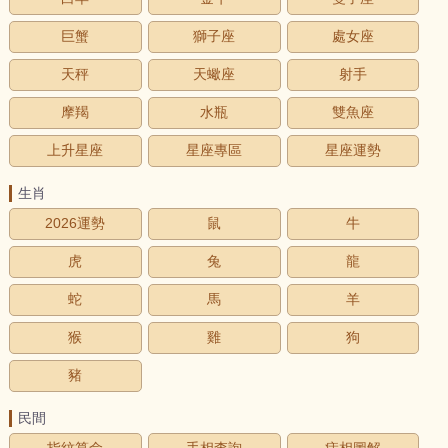
巨蟹
獅子座
處女座
天秤
天蠍座
射手
摩羯
水瓶
雙魚座
上升星座
星座專區
星座運勢
生肖
2026運勢
鼠
牛
虎
兔
龍
蛇
馬
羊
猴
雞
狗
豬
民間