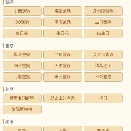
號碼
手機號碼
電話號碼
身份證號碼
QQ號碼
車牌號碼
生日密碼
生日書
生日花
出生日
靈簽
觀音靈簽
呂祖靈簽
黃大仙靈簽
關帝靈簽
天後靈簽
諸葛測字
月老靈簽
車公靈簽
王公靈簽
黃歷
黃歷名詞解釋
歷史上的今天
擇日
陰陽曆轉換
星座
白羊
金牛
雙子座