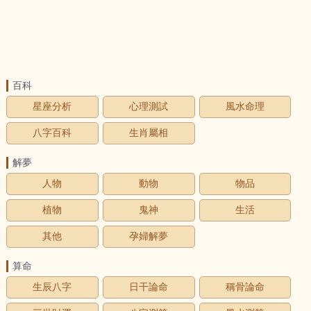
百科
星座分析
心理測試
風水命理
八字百科
生肖屬相
解夢
人物
動物
物品
植物
鬼神
生活
其他
孕婦解夢
算命
生辰八字
日干論命
稱骨論命