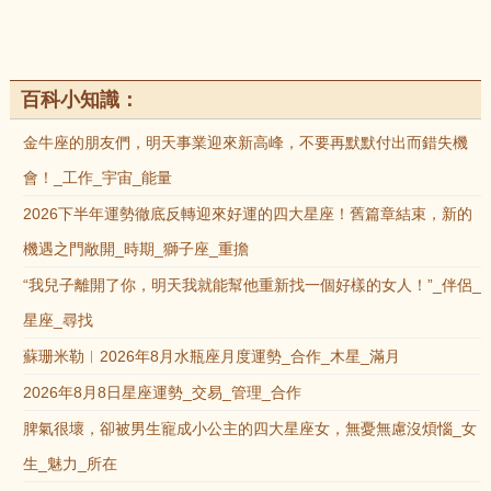
百科小知識：
金牛座的朋友們，明天事業迎來新高峰，不要再默默付出而錯失機
會！_工作_宇宙_能量
2026下半年運勢徹底反轉迎來好運的四大星座！舊篇章結束，新的
機遇之門敞開_時期_獅子座_重擔
“我兒子離開了你，明天我就能幫他重新找一個好樣的女人！”_伴侶_
星座_尋找
蘇珊米勒︱2026年8月水瓶座月度運勢_合作_木星_滿月
2026年8月8日星座運勢_交易_管理_合作
脾氣很壞，卻被男生寵成小公主的四大星座女，無憂無慮沒煩惱_女
生_魅力_所在