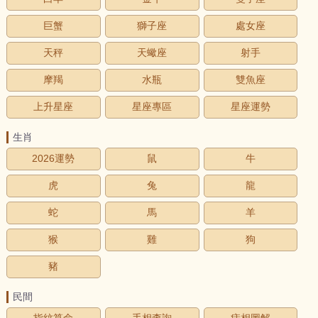
巨蟹
獅子座
處女座
天秤
天蠍座
射手
摩羯
水瓶
雙魚座
上升星座
星座專區
星座運勢
生肖
2026運勢
鼠
牛
虎
兔
龍
蛇
馬
羊
猴
雞
狗
豬
民間