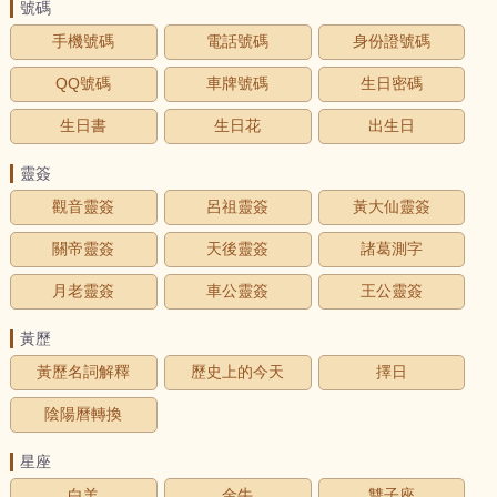
號碼
手機號碼
電話號碼
身份證號碼
QQ號碼
車牌號碼
生日密碼
生日書
生日花
出生日
靈簽
觀音靈簽
呂祖靈簽
黃大仙靈簽
關帝靈簽
天後靈簽
諸葛測字
月老靈簽
車公靈簽
王公靈簽
黃歷
黃歷名詞解釋
歷史上的今天
擇日
陰陽曆轉換
星座
白羊
金牛
雙子座