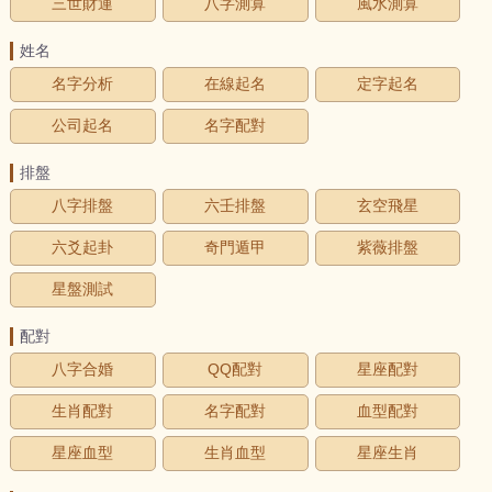
三世財運
八字測算
風水測算
姓名
名字分析
在線起名
定字起名
公司起名
名字配對
排盤
八字排盤
六壬排盤
玄空飛星
六爻起卦
奇門遁甲
紫薇排盤
星盤測試
配對
八字合婚
QQ配對
星座配對
生肖配對
名字配對
血型配對
星座血型
生肖血型
星座生肖