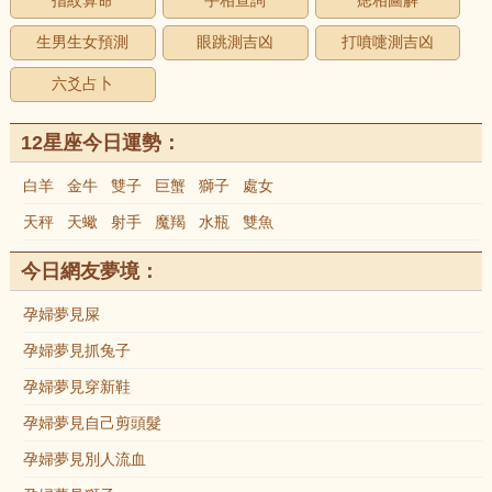
指紋算命
手相查詢
痣相圖解
生男生女預測
眼跳測吉凶
打噴嚏測吉凶
六爻占卜
12星座今日運勢：
白羊
金牛
雙子
巨蟹
獅子
處女
天秤
天蠍
射手
魔羯
水瓶
雙魚
今日網友夢境：
孕婦夢見屎
孕婦夢見抓兔子
孕婦夢見穿新鞋
孕婦夢見自己剪頭髮
孕婦夢見別人流血