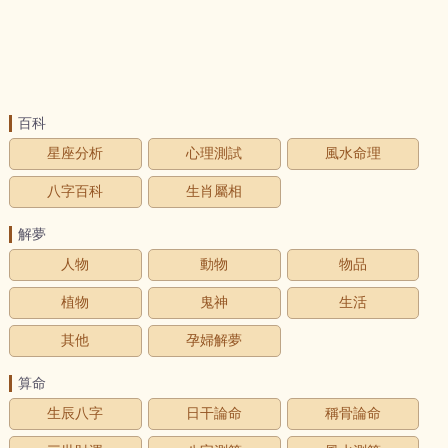
百科
星座分析
心理測試
風水命理
八字百科
生肖屬相
解夢
人物
動物
物品
植物
鬼神
生活
其他
孕婦解夢
算命
生辰八字
日干論命
稱骨論命