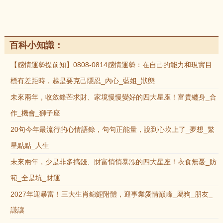
百科小知識：
【感情運勢提前知】0808-0814感情運勢：在自己的能力和現實目
標有差距時，越是要克己隱忍_內心_藍姐_狀態
未來兩年，收斂鋒芒求財、家境慢慢變好的四大星座！富貴纏身_合
作_機會_獅子座
20句今年最流行的心情語錄，句句正能量，說到心坎上了_夢想_繁
星點點_人生
未來兩年，少是非多搞錢、財富悄悄暴漲的四大星座！衣食無憂_防
範_全是坑_財運
2027年迎暴富！三大生肖錦鯉附體，迎事業愛情巔峰_屬狗_朋友_
謙讓