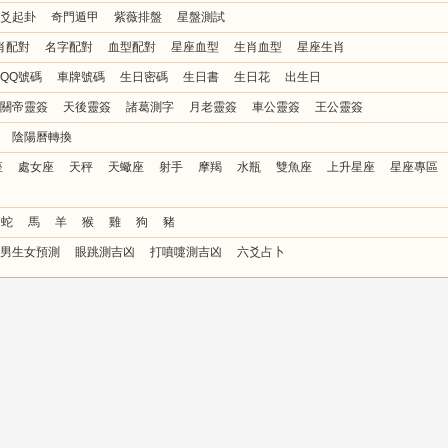
爻起卦
奇門遁甲
紫薇排盤
星盤測試
肖配對
名字配對
血型配對
星座血型
生肖血型
星座生肖
QQ號碼
車牌號碼
生日密碼
生日書
生日花
出生日
關帝靈簽
天後靈簽
諸葛測字
月老靈簽
車公靈簽
王公靈簽
陰陽曆轉換
座
處女座
天秤
天蠍座
射手
摩羯
水瓶
雙魚座
上升星座
星座專區
蛇
馬
羊
猴
雞
狗
豬
男生女預測
眼跳測吉凶
打噴嚏測吉凶
六爻占卜