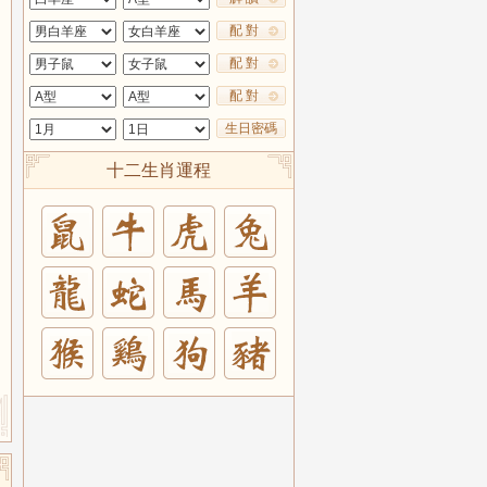
配 對
配 對
配 對
生日密碼
十二生肖運程
兔
羊
豬