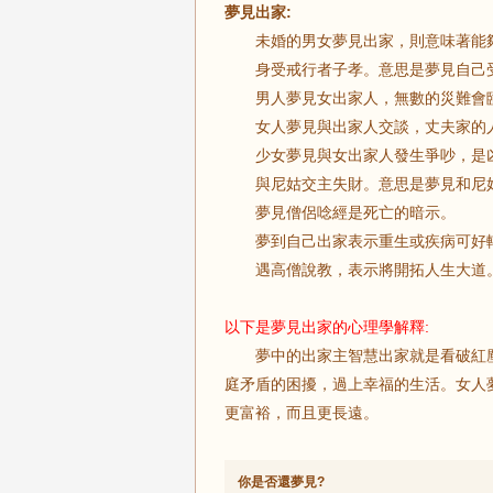
夢見出家:
未婚的男女夢見出家，則意味著能夠
身受戒行者子孝。意思是夢見自己受
男人夢見女出家人，無數的災難會
女人夢見與出家人交談，丈夫家的人
少女夢見與女出家人發生爭吵，是凶
與尼姑交主失財。意思是夢見和尼姑
夢見僧侶唸經是死亡的暗示。
夢到自己出家表示重生或疾病可好
遇高僧說教，表示將開拓人生大
以下是夢見出家的心理學解釋:
夢中的出家主智慧出家就是看破紅塵
庭矛盾的困擾，過上幸福的生活。女人
更富裕，而且更長遠。
你是否還夢見?