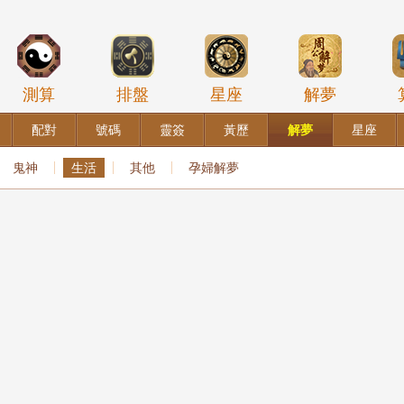
測算
排盤
星座
解夢
配對
號碼
靈簽
黃歷
解夢
星座
鬼神
生活
其他
孕婦解夢