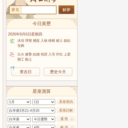
夢見
今日黃歷
2026年8月6日星期四
沐浴 理發 捕捉 入殮 移柩 破土 啟鉆
安葬
出火 嫁娶 結婚 領證 入宅 作灶 上梁
開工 動土
查吉日
歷史今天
星座測算
星座查詢
星座詳解
運 勢
解 讀