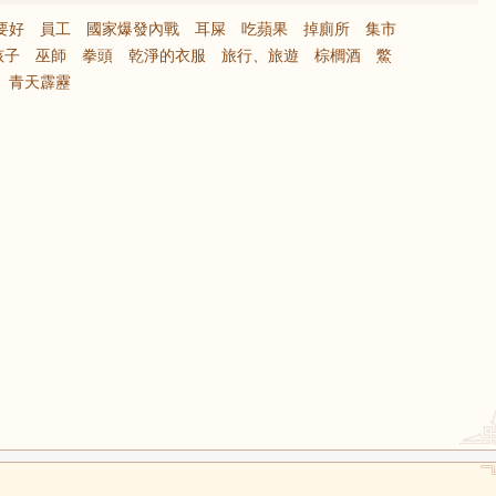
要好
員工
國家爆發內戰
耳屎
吃蘋果
掉廁所
集市
孩子
巫師
拳頭
乾淨的衣服
旅行、旅遊
棕櫚酒
鱉
青天霹靂
鼠
牛
虎
龍
蛇
馬
猴
雞
狗