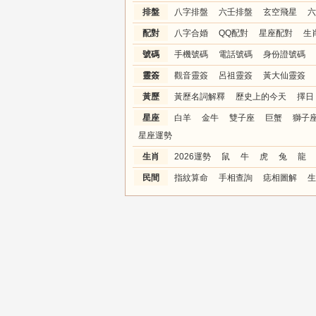
排盤
八字排盤
六壬排盤
玄空飛星
六
配對
八字合婚
QQ配對
星座配對
生
號碼
手機號碼
電話號碼
身份證號碼
靈簽
觀音靈簽
呂祖靈簽
黃大仙靈簽
黃歷
黃歷名詞解釋
歷史上的今天
擇日
星座
白羊
金牛
雙子座
巨蟹
獅子
星座運勢
生肖
2026運勢
鼠
牛
虎
兔
龍
民間
指紋算命
手相查詢
痣相圖解
生