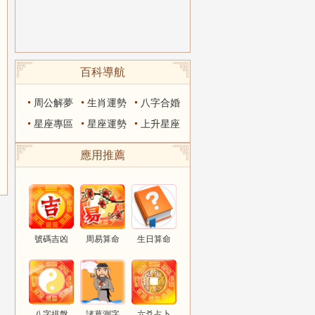
百科導航
周公解夢
生肖運勢
八字合婚
星座專區
星座運勢
上升星座
應用推薦
號碼吉凶
周易算命
生日算命
八字排盤
諸葛測字
六爻占卜