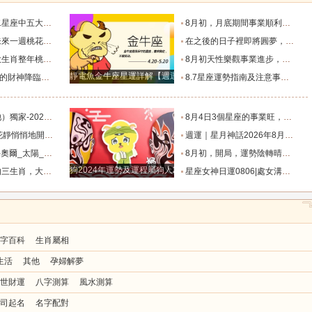
天秤座只能排第二_魅力_情感_觀察力
8月初，月底期間事業順利，運氣變好，新年到來之前發家致富的4大星座_財富_初至_天秤座
出雙入對的星座！_愛情_都能_獅子座
在之後的日子裡即將圓夢，財運順事業順，財富翻倍漲的星座_金牛座_成功_獅子座
長，婚姻幸福圓滿_屬豬_感情_單身
8月初天性樂觀事業進步，一直走上坡路不缺錢的4星座。_財運_機會_主動
靜電魚金牛座星運詳解【週運2024年12月9日-12月15日】
錢包鼓鼓！_工作_金牛座_方面
8.7星座運勢指南及注意事項（上）_事情_時機不對_歪理
（事業、財運、健康、愛情）提醒_朋友_感情_伴侶
8月4日3個星座的事業旺，財旺，人旺，富貴雙至！_方面_天蠍座_雙子座
之遙的4大星座_伴侶_愛情_雙子座
週運｜星月神話2026年8月6日-8月12日十二星座一週展望_都能_職責_時間
太陽_迦勒_生活節奏
8月初，開局，運勢陰轉晴，沒啥小人影響，事業賺錢更多的4個星座_獅子座_天秤座_雙子座
狗2024年運勢及運程屬狗人2024運勢好嗎
成山，愛情有桃花_龍人_財富_事業
星座女神日運0806|處女溝通順暢，天秤關係緊繃_幸運_數字_情緒
字百科
生肖屬相
生活
其他
孕婦解夢
世財運
八字測算
風水測算
司起名
名字配對