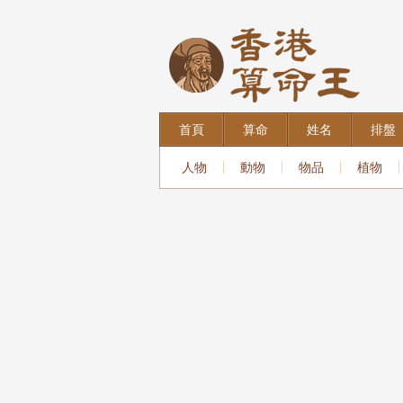
首頁
算命
姓名
排盤
人物
動物
物品
植物