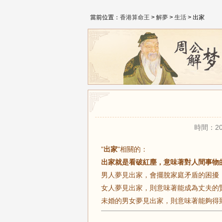
當前位置：
香港算命王
>
解夢
>
生活
> 出家
時間：20
"
出家
"相關的：
出家就是看破紅塵，意味著對人間事物
男人夢見出家，會擺脫家庭矛盾的困擾
女人夢見出家，則意味著能成為丈夫的
未婚的男女夢見出家，則意味著能夠得