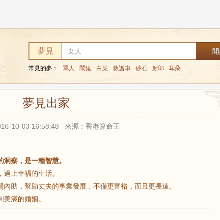
夢見
常見的夢：
罵人
鬧鬼
白菜
救護車
砂石
新郎
耳朵
夢見出家
16-10-03 16:58:48 來源：香港算命王
的洞察，是一種智慧。
，過上幸福的生活。
賢內助，幫助丈夫的事業發展，不僅更富裕，而且更長遠。
到美滿的婚姻。