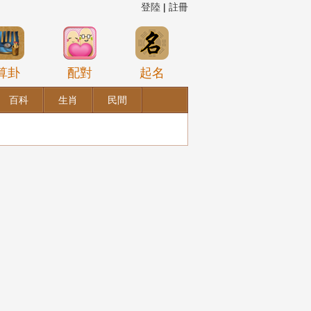
登陸
|
註冊
算卦
配對
起名
百科
生肖
民間