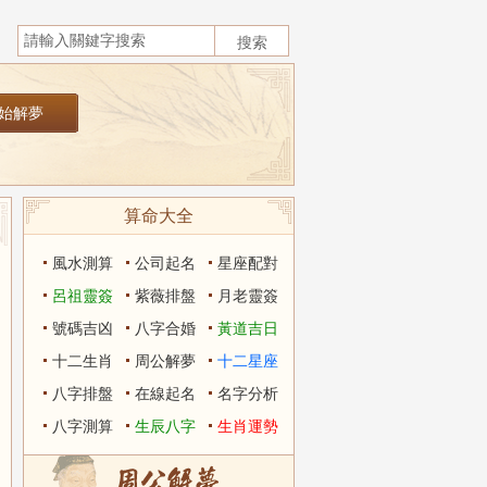
算命大全
風水測算
公司起名
星座配對
呂祖靈簽
紫薇排盤
月老靈簽
號碼吉凶
八字合婚
黃道吉日
十二生肖
周公解夢
十二星座
八字排盤
在線起名
名字分析
八字測算
生辰八字
生肖運勢