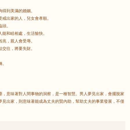
得到美滿的婚姻。
戒出家的人，兒女會孝順。
臨頭。
能和睦相處，生活愉快。
兆，親人會受辱。
交往，將要失財。
轉。
道。
，意味著對人間事物的洞察，是一種智慧。男人夢見出家，會擺脫家
夢見出家，則意味著能成為丈夫的賢內助，幫助丈夫的事業發展，不僅