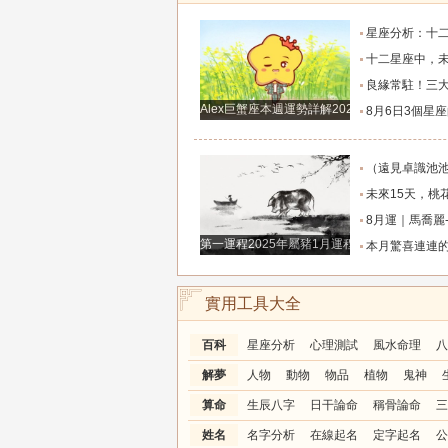
星座分析：十二星座中五大顏值最高的星座女生，
十二星座中，未來一週桃花扭腰，指引舊愛歸來，
良緣常駐！三大生肖整年桃花盛放，愛戀甜蜜綿
Alex巨蟹座本週運勢詳解2024.12.23-12.29
8月6日3個星座的財神降臨，財富滾滾來，
（遠見卓識池池）獨家-2026年8月6日-十二生肖每日運程
未來15天，桃花靜悄悄地開，與真愛只有一步
8月運｜馬喬麗-奧爾_
第一運程2025年屬豬1月運程解析
本月驚喜連連的三生肖，大富特富不差錢，金銀堆
實用工具大全
百科
星座分析
心理測試
風水命理
八
解夢
人物
動物
物品
植物
鬼神
算命
生辰八字
日干論命
稱骨論命
三
姓名
名字分析
在線起名
定字起名
公