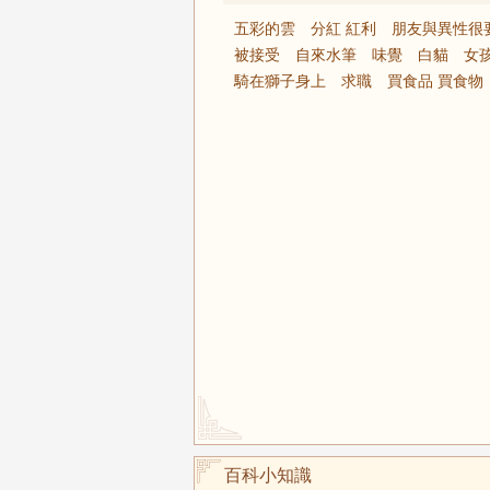
五彩的雲
分紅 紅利
朋友與異性很
被接受
自來水筆
味覺
白貓
女
騎在獅子身上
求職
買食品 買食物
百科小知識