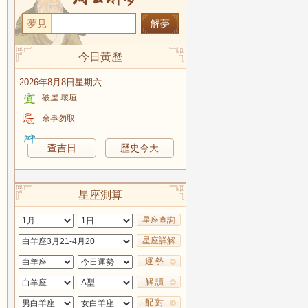
夢見
今日黃歷
2026年8月8日星期六
破屋 壞垣
余事勿取
查吉日
歷史今天
星座測算
星座查詢
星座詳解
運 勢
解 讀
配 對