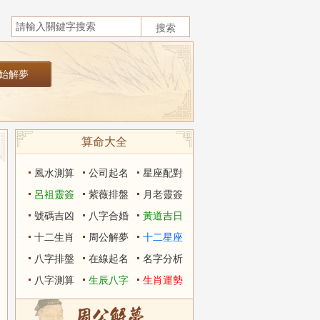
算命大全
風水測算
公司起名
星座配對
呂祖靈簽
紫薇排盤
月老靈簽
號碼吉凶
八字合婚
黃道吉日
十二生肖
周公解夢
十二星座
八字排盤
在線起名
名字分析
八字測算
生辰八字
生肖運勢