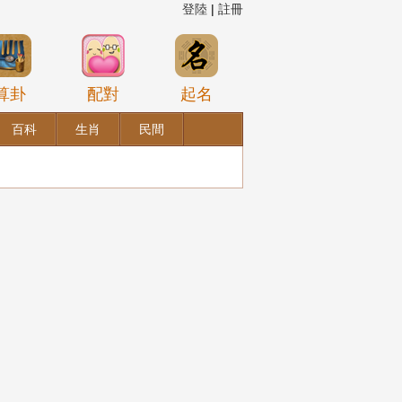
登陸
|
註冊
算卦
配對
起名
百科
生肖
民間