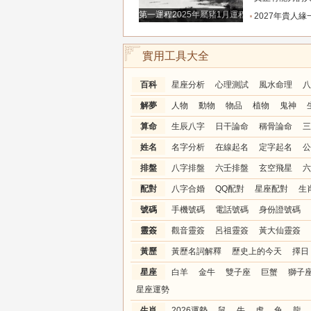
第一運程2025年屬豬1月運程解析
2027年貴人緣一路拉滿的三大生肖！處處有人幫扶，
實用工具大全
百科
星座分析
心理測試
風水命理
八
解夢
人物
動物
物品
植物
鬼神
算命
生辰八字
日干論命
稱骨論命
三
姓名
名字分析
在線起名
定字起名
公
排盤
八字排盤
六壬排盤
玄空飛星
六
配對
八字合婚
QQ配對
星座配對
生
號碼
手機號碼
電話號碼
身份證號碼
靈簽
觀音靈簽
呂祖靈簽
黃大仙靈簽
黃歷
黃歷名詞解釋
歷史上的今天
擇日
星座
白羊
金牛
雙子座
巨蟹
獅子
星座運勢
生肖
2026運勢
鼠
牛
虎
兔
龍