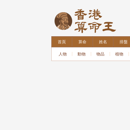
首頁
算命
姓名
排盤
人物
動物
物品
植物