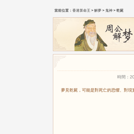
當前位置：
香港算命王
>
解夢
>
鬼神
> 乾屍
時間：20
夢見乾屍，可能是對死亡的恐懼、對現