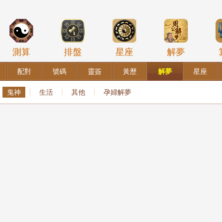
測算
排盤
星座
解夢
配對
號碼
靈簽
黃歷
解夢
星座
鬼神
生活
其他
孕婦解夢