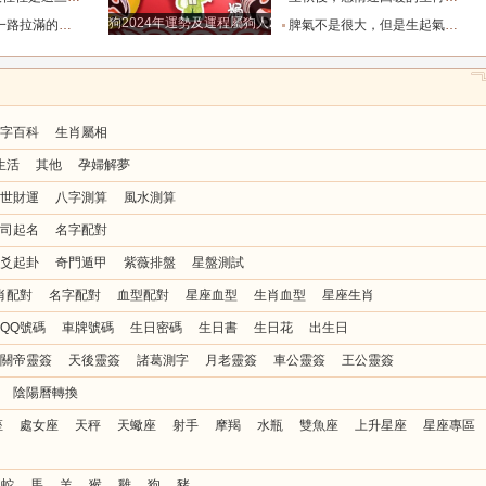
狗2024年運勢及運程屬狗人2024運勢好嗎
全年順風順水少坎坷_合作_人脈_事業
脾氣不是很大，但是生起氣來很難哄的五大星座女_女性_情緒_給予
字百科
生肖屬相
生活
其他
孕婦解夢
世財運
八字測算
風水測算
司起名
名字配對
爻起卦
奇門遁甲
紫薇排盤
星盤測試
肖配對
名字配對
血型配對
星座血型
生肖血型
星座生肖
QQ號碼
車牌號碼
生日密碼
生日書
生日花
出生日
關帝靈簽
天後靈簽
諸葛測字
月老靈簽
車公靈簽
王公靈簽
陰陽曆轉換
座
處女座
天秤
天蠍座
射手
摩羯
水瓶
雙魚座
上升星座
星座專區
蛇
馬
羊
猴
雞
狗
豬