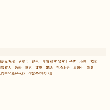
婦夢見石榴
見家長
變形
疼痛 頭疼 背疼 肚子疼
地獄
考試
吉普賽人
數學
嘴唇
疲憊
報紙
在橋上走
看醫生
送飯
見腹中的胎兒死掉
孕婦夢見吃地瓜