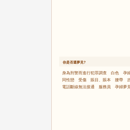
你是否還夢見?
身為刑警而進行犯罪調查
白色
孕
同性戀
受傷
賬目、賬本
腰帶
電話斷線無法接通
服務員
孕婦夢