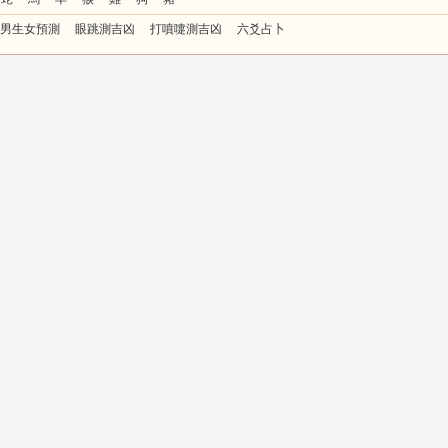
男生女預測
眼跳測吉凶
打噴嚏測吉凶
六爻占卜