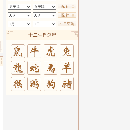
配 對
配 對
生日密碼
十二生肖運程
兔
羊
豬