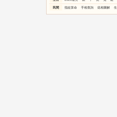
民間
指紋算命
手相查詢
痣相圖解
生