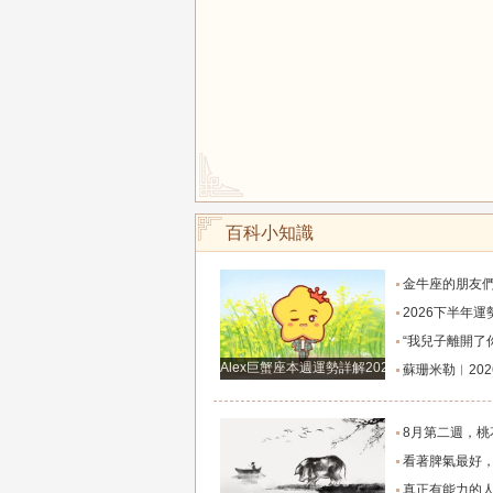
百科小知識
金牛座的朋友們，明天事業迎來新高峰，不要再默
2026下半年運勢徹底反轉迎來好運的四大星座！舊篇章結束
“我兒子離開了你，明天我就能幫他重新找一個好
Alex巨蟹座本週運勢詳解2024.12.23-12.29
蘇珊米勒︱2026年8月水瓶座月
8月第二週，桃花主動靠近，遇到值得認識的人
看著脾氣最好，翻臉時最狠！立秋後這三大星座撕掉偽裝
真正有能力的人往往是這三個星座，既能獨立完成