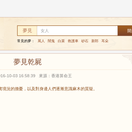
夢見
常見的夢：
罵人
鬧鬼
白菜
救護車
砂石
新郎
耳朵
夢見乾屍
16-10-03 16:58:39 來源：香港算命王
實境況的擔憂，以及對身邊人們逐漸意識麻木的質疑。