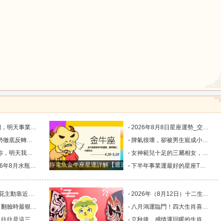
鼠
牛
虎
龍
蛇
馬
默付出而錯失機會！_工作_宇宙_能量
2026年8月8日星座運勢_交易_管理_合作
猴
雞
狗
，新的機遇之門敞開_時期_獅子座_重擔
脾氣很壞，卻被男生寵成小公主的四大星座女，無憂無慮沒煩惱_女生_魅力_所在
樣的女人！”_伴侶_星座_尋找
女神範兒十足的三屬相女，很受異性的歡迎，人生處處招桃花！_女性_魅力_機遇
靜電魚金牛座星運詳解【週運2024年12月9日-12月15日】
度運勢_合作_木星_滿月
下半年事業運最好的星座TOP4_獅子座_木星_天蠍座
的三個星座_雙子座_東西_地方
2026年（8月12日）十二生肖最棒運勢播報_龍的_財富_方面
，誰碰底線誰倒黴_金牛座_星象_天秤座
八月鴻運臨門！四大生肖喜事紮堆來襲，下半年一路順風順水到底_避雷_要點_合作
也懂得借助團隊_水瓶_協作_一個人
立秋後，感情運回暖的生肖TOP3_單身_放平_申金