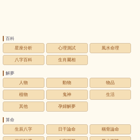
百科
星座分析
心理測試
風水命理
八字百科
生肖屬相
解夢
人物
動物
物品
植物
鬼神
生活
其他
孕婦解夢
算命
生辰八字
日干論命
稱骨論命