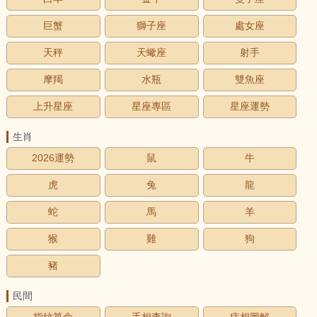
巨蟹
獅子座
處女座
天秤
天蠍座
射手
摩羯
水瓶
雙魚座
上升星座
星座專區
星座運勢
生肖
2026運勢
鼠
牛
虎
兔
龍
蛇
馬
羊
猴
雞
狗
豬
民間