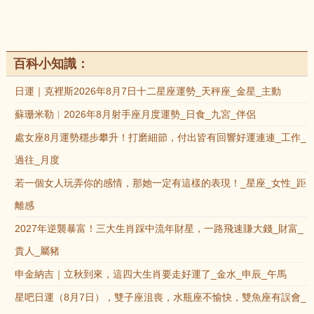
百科小知識：
日運｜克裡斯2026年8月7日十二星座運勢_天秤座_金星_主動
蘇珊米勒︱2026年8月射手座月度運勢_日食_九宮_伴侶
處女座8月運勢穩步攀升！打磨細節，付出皆有回響好運連連_工作_
過往_月度
若一個女人玩弄你的感情，那她一定有這樣的表現！_星座_女性_距
離感
2027年逆襲暴富！三大生肖踩中流年財星，一路飛速賺大錢_財富_
貴人_屬豬
申金納吉｜立秋到來，這四大生肖要走好運了_金水_申辰_午馬
星吧日運（8月7日），雙子座沮喪，水瓶座不愉快，雙魚座有誤會_