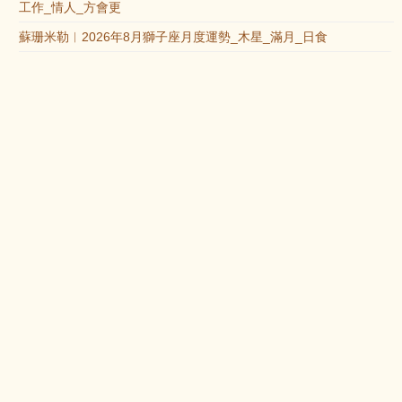
工作_情人_方會更
蘇珊米勒︱2026年8月獅子座月度運勢_木星_滿月_日食