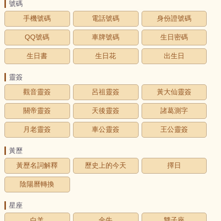
號碼
手機號碼
電話號碼
身份證號碼
QQ號碼
車牌號碼
生日密碼
生日書
生日花
出生日
靈簽
觀音靈簽
呂祖靈簽
黃大仙靈簽
關帝靈簽
天後靈簽
諸葛測字
月老靈簽
車公靈簽
王公靈簽
黃歷
黃歷名詞解釋
歷史上的今天
擇日
陰陽曆轉換
星座
白羊
金牛
雙子座