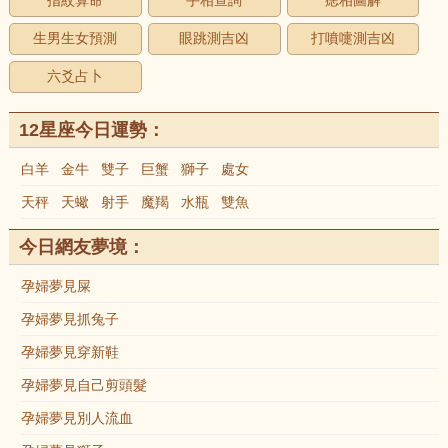
指紋算命
手相查詢
痣相圖解
生男生女預測
眼跳測吉凶
打噴嚏測吉凶
六爻占卜
12星座今日運勢：
白羊
金牛
雙子
巨蟹
獅子
處女
天秤
天蠍
射手
魔羯
水瓶
雙魚
今日網友夢境：
孕婦夢見屎
孕婦夢見抓兔子
孕婦夢見穿新鞋
孕婦夢見自己剪頭髮
孕婦夢見別人流血