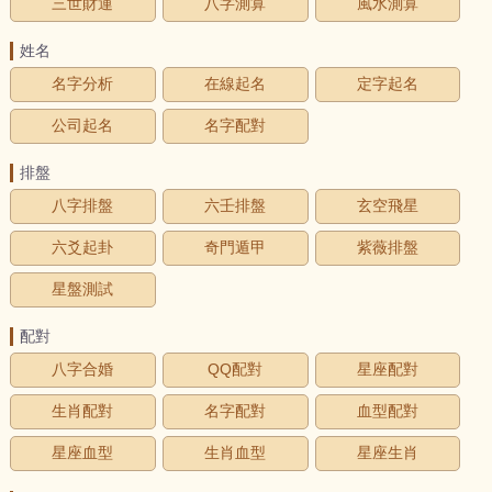
三世財運
八字測算
風水測算
姓名
名字分析
在線起名
定字起名
公司起名
名字配對
排盤
八字排盤
六壬排盤
玄空飛星
六爻起卦
奇門遁甲
紫薇排盤
星盤測試
配對
八字合婚
QQ配對
星座配對
生肖配對
名字配對
血型配對
星座血型
生肖血型
星座生肖