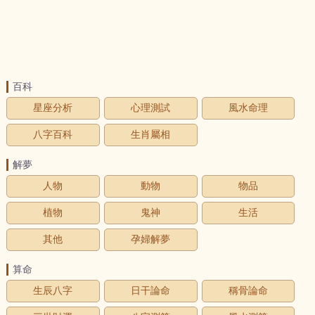
百科
星座分析
心理測試
風水命理
八字百科
生肖屬相
解夢
人物
動物
物品
植物
鬼神
生活
其他
孕婦解夢
算命
生辰八字
日干論命
稱骨論命