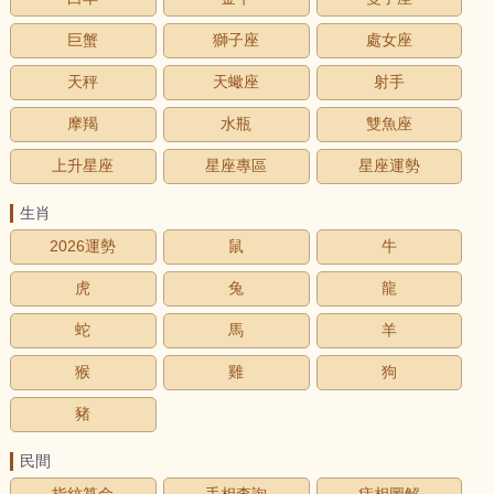
巨蟹
獅子座
處女座
天秤
天蠍座
射手
摩羯
水瓶
雙魚座
上升星座
星座專區
星座運勢
生肖
2026運勢
鼠
牛
虎
兔
龍
蛇
馬
羊
猴
雞
狗
豬
民間