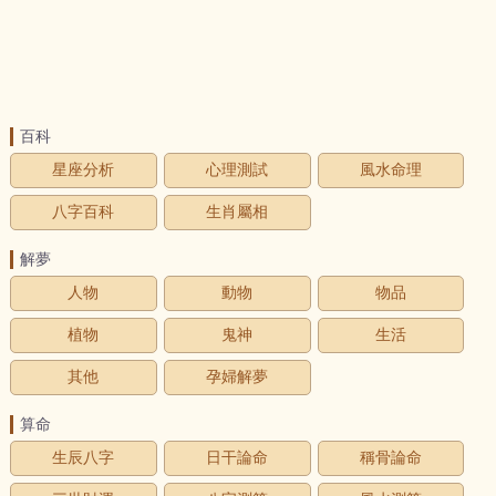
百科
星座分析
心理測試
風水命理
八字百科
生肖屬相
解夢
人物
動物
物品
植物
鬼神
生活
其他
孕婦解夢
算命
生辰八字
日干論命
稱骨論命