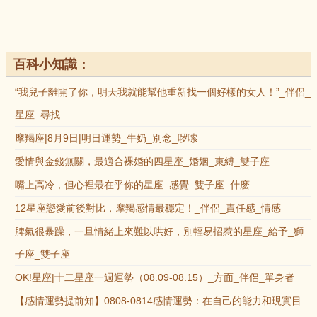
百科小知識：
“我兒子離開了你，明天我就能幫他重新找一個好樣的女人！”_伴侶_
星座_尋找
摩羯座|8月9日|明日運勢_牛奶_別念_啰嗦
愛情與金錢無關，最適合裸婚的四星座_婚姻_束縛_雙子座
嘴上高冷，但心裡最在乎你的星座_感覺_雙子座_什麽
12星座戀愛前後對比，摩羯感情最穩定！_伴侶_責任感_情感
脾氣很暴躁，一旦情緒上來難以哄好，別輕易招惹的星座_給予_獅
子座_雙子座
OK!星座|十二星座一週運勢（08.09-08.15）_方面_伴侶_單身者
【感情運勢提前知】0808-0814感情運勢：在自己的能力和現實目