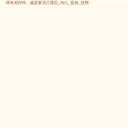
標有差距時，越是要克己隱忍_內心_藍姐_狀態