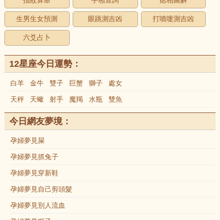
指紋算命
手相查詢
痣相圖解
生男生女預測
眼跳測吉凶
打噴嚏測吉凶
六爻占卜
12星座今日運勢：
白羊
金牛
雙子
巨蟹
獅子
處女
天秤
天蠍
射手
魔羯
水瓶
雙魚
今日網友夢境：
孕婦夢見屎
孕婦夢見抓兔子
孕婦夢見穿新鞋
孕婦夢見自己剪頭髮
孕婦夢見別人流血