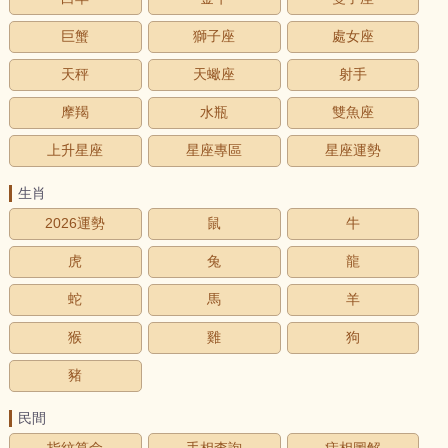
巨蟹
獅子座
處女座
天秤
天蠍座
射手
摩羯
水瓶
雙魚座
上升星座
星座專區
星座運勢
生肖
2026運勢
鼠
牛
虎
兔
龍
蛇
馬
羊
猴
雞
狗
豬
民間