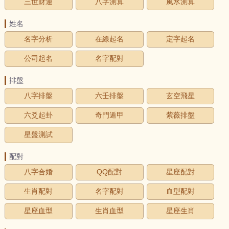
三世財運
八字測算
風水測算
姓名
名字分析
在線起名
定字起名
公司起名
名字配對
排盤
八字排盤
六壬排盤
玄空飛星
六爻起卦
奇門遁甲
紫薇排盤
星盤測試
配對
八字合婚
QQ配對
星座配對
生肖配對
名字配對
血型配對
星座血型
生肖血型
星座生肖