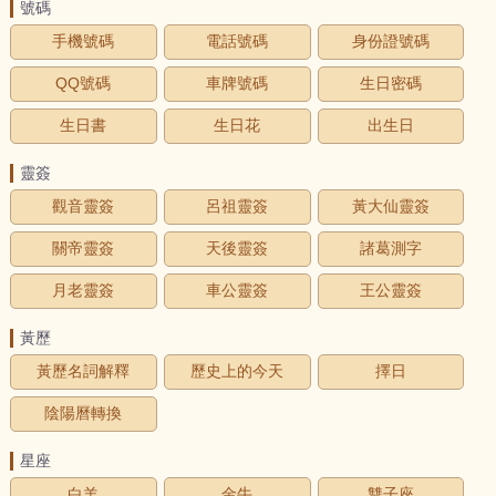
號碼
手機號碼
電話號碼
身份證號碼
QQ號碼
車牌號碼
生日密碼
生日書
生日花
出生日
靈簽
觀音靈簽
呂祖靈簽
黃大仙靈簽
關帝靈簽
天後靈簽
諸葛測字
月老靈簽
車公靈簽
王公靈簽
黃歷
黃歷名詞解釋
歷史上的今天
擇日
陰陽曆轉換
星座
白羊
金牛
雙子座