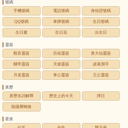
號碼
手機號碼
電話號碼
身份證號碼
QQ號碼
車牌號碼
生日密碼
生日書
生日花
出生日
靈簽
觀音靈簽
呂祖靈簽
黃大仙靈簽
關帝靈簽
天後靈簽
諸葛測字
月老靈簽
車公靈簽
王公靈簽
黃歷
黃歷名詞解釋
歷史上的今天
擇日
陰陽曆轉換
星座
白羊
金牛
雙子座