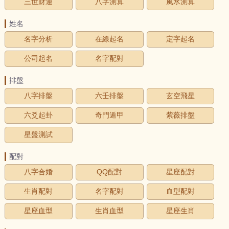
三世財運
八字測算
風水測算
姓名
名字分析
在線起名
定字起名
公司起名
名字配對
排盤
八字排盤
六壬排盤
玄空飛星
六爻起卦
奇門遁甲
紫薇排盤
星盤測試
配對
八字合婚
QQ配對
星座配對
生肖配對
名字配對
血型配對
星座血型
生肖血型
星座生肖