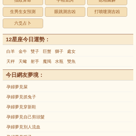
指紋算命
手相查詢
痣相圖解
生男生女預測
眼跳測吉凶
打噴嚏測吉凶
六爻占卜
12星座今日運勢：
白羊
金牛
雙子
巨蟹
獅子
處女
天秤
天蠍
射手
魔羯
水瓶
雙魚
今日網友夢境：
孕婦夢見屎
孕婦夢見抓兔子
孕婦夢見穿新鞋
孕婦夢見自己剪頭髮
孕婦夢見別人流血