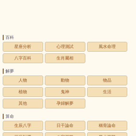
百科
星座分析
心理測試
風水命理
八字百科
生肖屬相
解夢
人物
動物
物品
植物
鬼神
生活
其他
孕婦解夢
算命
生辰八字
日干論命
稱骨論命