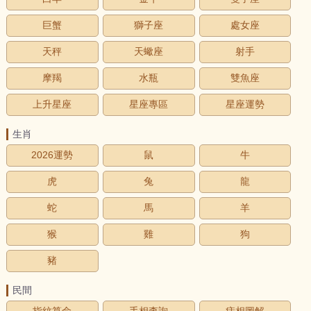
巨蟹
獅子座
處女座
天秤
天蠍座
射手
摩羯
水瓶
雙魚座
上升星座
星座專區
星座運勢
生肖
2026運勢
鼠
牛
虎
兔
龍
蛇
馬
羊
猴
雞
狗
豬
民間