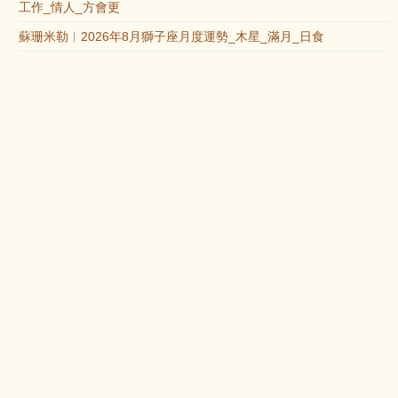
工作_情人_方會更
蘇珊米勒︱2026年8月獅子座月度運勢_木星_滿月_日食