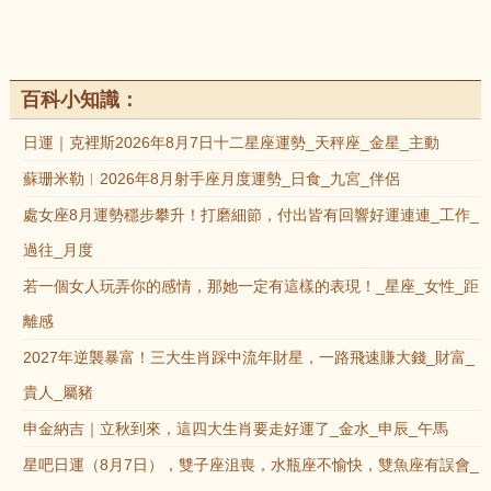
百科小知識：
日運｜克裡斯2026年8月7日十二星座運勢_天秤座_金星_主動
蘇珊米勒︱2026年8月射手座月度運勢_日食_九宮_伴侶
處女座8月運勢穩步攀升！打磨細節，付出皆有回響好運連連_工作_
過往_月度
若一個女人玩弄你的感情，那她一定有這樣的表現！_星座_女性_距
離感
2027年逆襲暴富！三大生肖踩中流年財星，一路飛速賺大錢_財富_
貴人_屬豬
申金納吉｜立秋到來，這四大生肖要走好運了_金水_申辰_午馬
星吧日運（8月7日），雙子座沮喪，水瓶座不愉快，雙魚座有誤會_