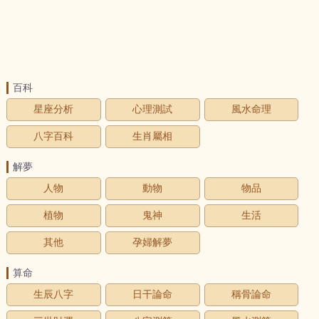
百科
星座分析
心理測試
風水命理
八字百科
生肖屬相
解夢
人物
動物
物品
植物
鬼神
生活
其他
孕婦解夢
算命
生辰八字
日干論命
稱骨論命