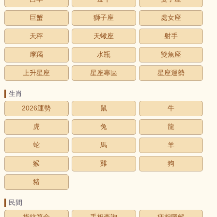
巨蟹
獅子座
處女座
天秤
天蠍座
射手
摩羯
水瓶
雙魚座
上升星座
星座專區
星座運勢
生肖
2026運勢
鼠
牛
虎
兔
龍
蛇
馬
羊
猴
雞
狗
豬
民間