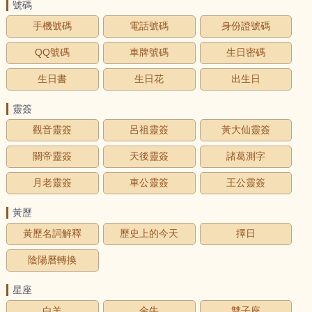
號碼
手機號碼
電話號碼
身份證號碼
QQ號碼
車牌號碼
生日密碼
生日書
生日花
出生日
靈簽
觀音靈簽
呂祖靈簽
黃大仙靈簽
關帝靈簽
天後靈簽
諸葛測字
月老靈簽
車公靈簽
王公靈簽
黃歷
黃歷名詞解釋
歷史上的今天
擇日
陰陽曆轉換
星座
白羊
金牛
雙子座