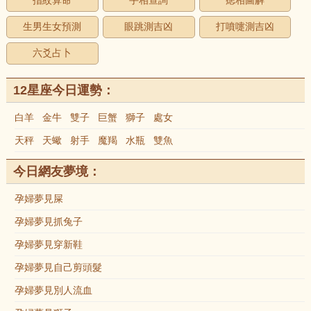
指紋算命
手相查詢
痣相圖解
生男生女預測
眼跳測吉凶
打噴嚏測吉凶
六爻占卜
12星座今日運勢：
白羊
金牛
雙子
巨蟹
獅子
處女
天秤
天蠍
射手
魔羯
水瓶
雙魚
今日網友夢境：
孕婦夢見屎
孕婦夢見抓兔子
孕婦夢見穿新鞋
孕婦夢見自己剪頭髮
孕婦夢見別人流血