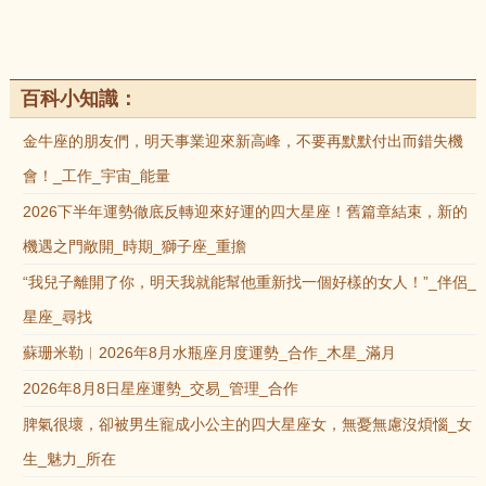
百科小知識：
金牛座的朋友們，明天事業迎來新高峰，不要再默默付出而錯失機
會！_工作_宇宙_能量
2026下半年運勢徹底反轉迎來好運的四大星座！舊篇章結束，新的
機遇之門敞開_時期_獅子座_重擔
“我兒子離開了你，明天我就能幫他重新找一個好樣的女人！”_伴侶_
星座_尋找
蘇珊米勒︱2026年8月水瓶座月度運勢_合作_木星_滿月
2026年8月8日星座運勢_交易_管理_合作
脾氣很壞，卻被男生寵成小公主的四大星座女，無憂無慮沒煩惱_女
生_魅力_所在