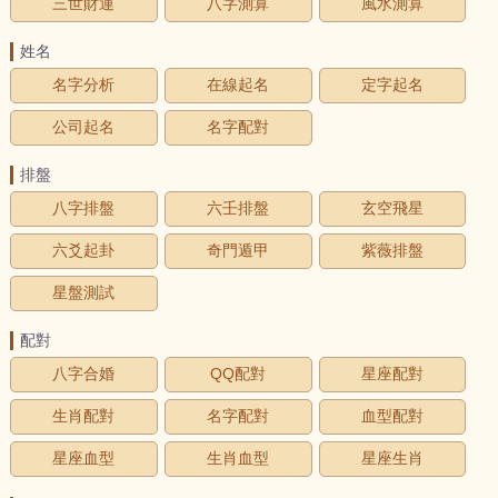
三世財運
八字測算
風水測算
姓名
名字分析
在線起名
定字起名
公司起名
名字配對
排盤
八字排盤
六壬排盤
玄空飛星
六爻起卦
奇門遁甲
紫薇排盤
星盤測試
配對
八字合婚
QQ配對
星座配對
生肖配對
名字配對
血型配對
星座血型
生肖血型
星座生肖