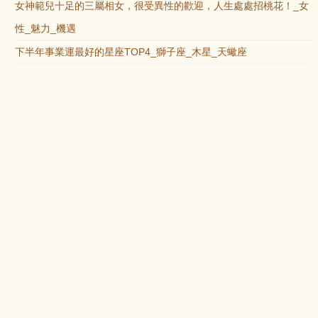
女神範兒十足的三屬相女，很受異性的歡迎，人生處處招桃花！_女
性_魅力_機遇
下半年事業運最好的星座TOP4_獅子座_木星_天蠍座