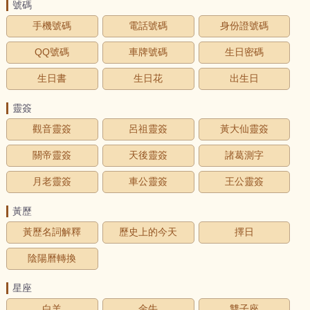
號碼
手機號碼
電話號碼
身份證號碼
QQ號碼
車牌號碼
生日密碼
生日書
生日花
出生日
靈簽
觀音靈簽
呂祖靈簽
黃大仙靈簽
關帝靈簽
天後靈簽
諸葛測字
月老靈簽
車公靈簽
王公靈簽
黃歷
黃歷名詞解釋
歷史上的今天
擇日
陰陽曆轉換
星座
白羊
金牛
雙子座