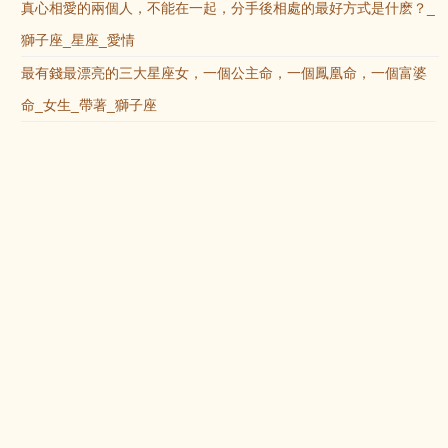
真心相愛的兩個人，不能在一起，分手後相處的最好方式是什麽？_
獅子座_星座_愛情
最有錢最漂亮的三大星座女，一個公主命，一個鳳凰命，一個富婆
命_女生_帶著_獅子座