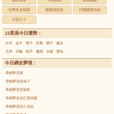
指紋算命
手相查詢
痣相圖解
生男生女預測
眼跳測吉凶
打噴嚏測吉凶
六爻占卜
12星座今日運勢：
白羊
金牛
雙子
巨蟹
獅子
處女
天秤
天蠍
射手
魔羯
水瓶
雙魚
今日網友夢境：
孕婦夢見屎
孕婦夢見抓兔子
孕婦夢見穿新鞋
孕婦夢見自己剪頭髮
孕婦夢見別人流血