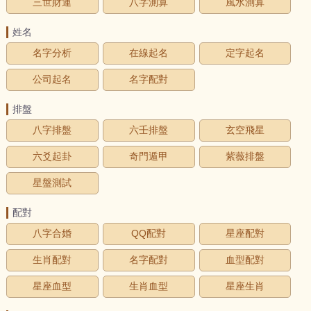
三世財運
八字測算
風水測算
姓名
名字分析
在線起名
定字起名
公司起名
名字配對
排盤
八字排盤
六壬排盤
玄空飛星
六爻起卦
奇門遁甲
紫薇排盤
星盤測試
配對
八字合婚
QQ配對
星座配對
生肖配對
名字配對
血型配對
星座血型
生肖血型
星座生肖