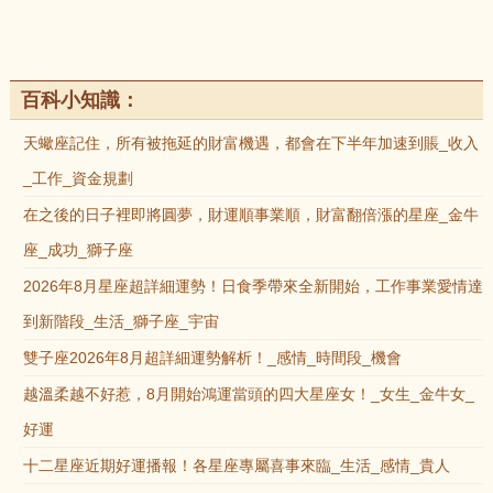
百科小知識：
天蠍座記住，所有被拖延的財富機遇，都會在下半年加速到賬_收入
_工作_資金規劃
在之後的日子裡即將圓夢，財運順事業順，財富翻倍漲的星座_金牛
座_成功_獅子座
2026年8月星座超詳細運勢！日食季帶來全新開始，工作事業愛情達
到新階段_生活_獅子座_宇宙
雙子座2026年8月超詳細運勢解析！_感情_時間段_機會
越溫柔越不好惹，8月開始鴻運當頭的四大星座女！_女生_金牛女_
好運
十二星座近期好運播報！各星座專屬喜事來臨_生活_感情_貴人