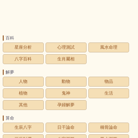
百科
星座分析
心理測試
風水命理
八字百科
生肖屬相
解夢
人物
動物
物品
植物
鬼神
生活
其他
孕婦解夢
算命
生辰八字
日干論命
稱骨論命