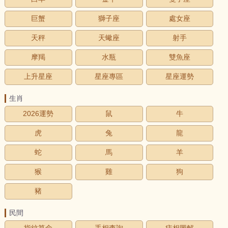
巨蟹
獅子座
處女座
天秤
天蠍座
射手
摩羯
水瓶
雙魚座
上升星座
星座專區
星座運勢
生肖
2026運勢
鼠
牛
虎
兔
龍
蛇
馬
羊
猴
雞
狗
豬
民間