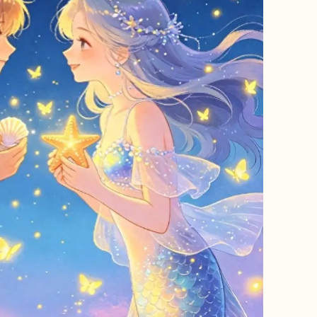
鼠
牛
虎
龍
蛇
馬
猴
雞
狗