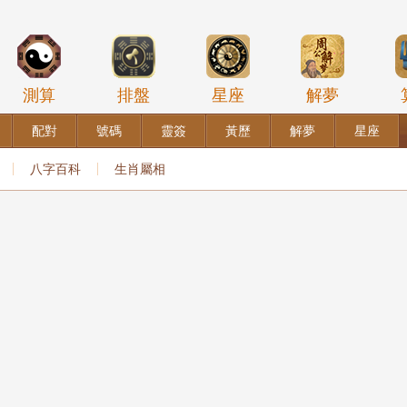
測算
排盤
星座
解夢
配對
號碼
靈簽
黃歷
解夢
星座
八字百科
生肖屬相