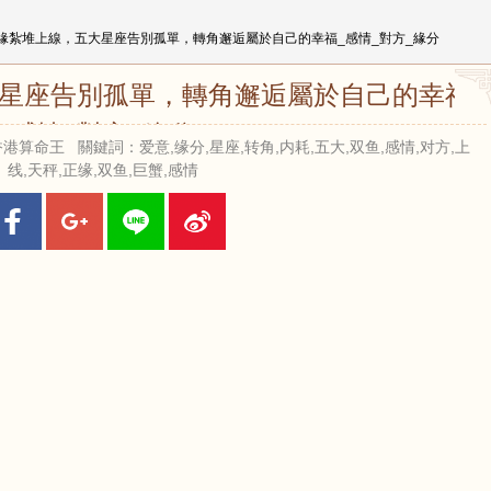
正緣紮堆上線，五大星座告別孤單，轉角邂逅屬於自己的幸福_感情_對方_緣分
大星座告別孤單，轉角邂逅屬於自己的幸福_
感情_對方_緣分
來源：香港算命王 關鍵詞：爱意,缘分,星座,转角,内耗,五大,双鱼,感情,对方,上
线,天秤,正缘,双鱼,巨蟹,感情