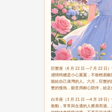
巨蟹座（6 月 22 日 —7 月 
感情時總是小心翼翼，不敢輕易敞
能給自己港灣的人。六月，巨蟹的
蟹的慢熱，願意用耐心陪伴，給足
白羊座（3 月 21 日 —4 月 
衝動，常常與合適的人擦肩而過。