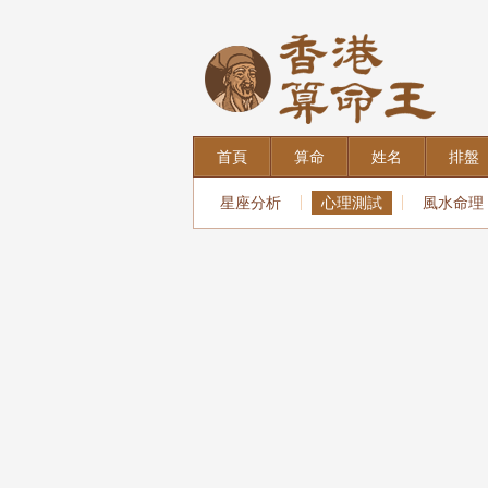
首頁
算命
姓名
排盤
星座分析
心理測試
風水命理