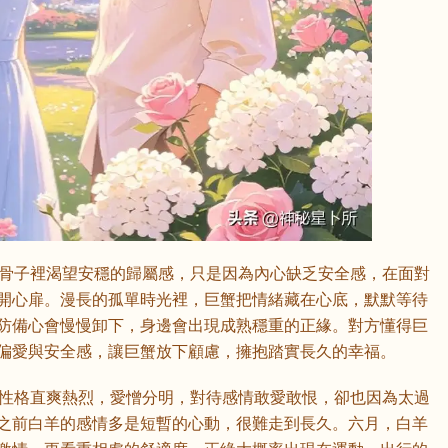
22 日）骨子裡渴望安穩的歸屬感，只是因為內心缺乏安全感，在面對
開心扉。漫長的孤單時光裡，巨蟹把情緒藏在心底，默默等待
防備心會慢慢卸下，身邊會出現成熟穩重的正緣。對方懂得巨
偏愛與安全感，讓巨蟹放下顧慮，擁抱踏實長久的幸福。
19 日）性格直爽熱烈，愛憎分明，對待感情敢愛敢恨，卻也因為太過
之前白羊的感情多是短暫的心動，很難走到長久。六月，白羊