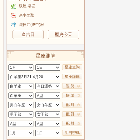
破屋 壞垣
余事勿取
虎日沖(戊申)猴
查吉日
歷史今天
星座測算
星座查詢
星座詳解
運 勢
解 讀
配 對
配 對
配 對
生日密碼