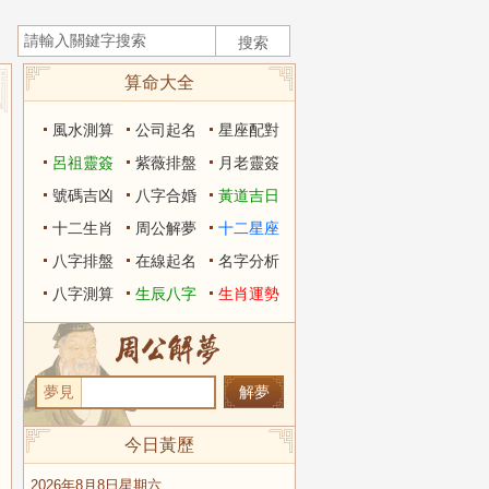
算命大全
風水測算
公司起名
星座配對
呂祖靈簽
紫薇排盤
月老靈簽
號碼吉凶
八字合婚
黃道吉日
十二生肖
周公解夢
十二星座
八字排盤
在線起名
名字分析
八字測算
生辰八字
生肖運勢
夢見
今日黃歷
2026年8月8日星期六