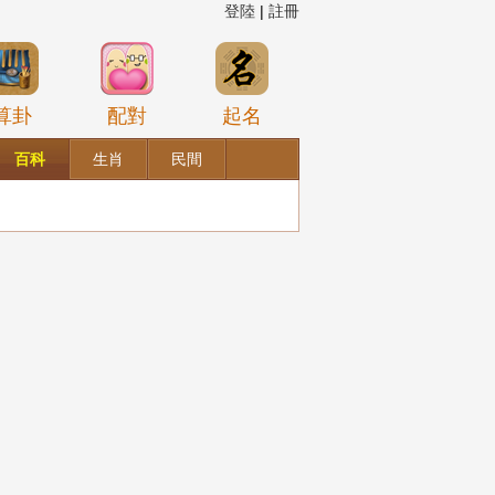
登陸
|
註冊
算卦
配對
起名
百科
生肖
民間