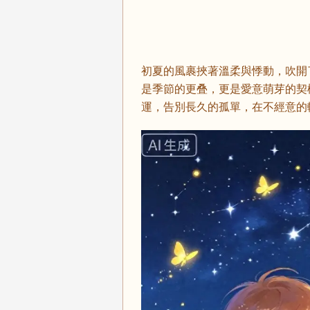
初夏的風裹挾著溫柔與悸動，吹開
是季節的更叠，更是愛意萌芽的契
運，告別長久的孤單，在不經意的