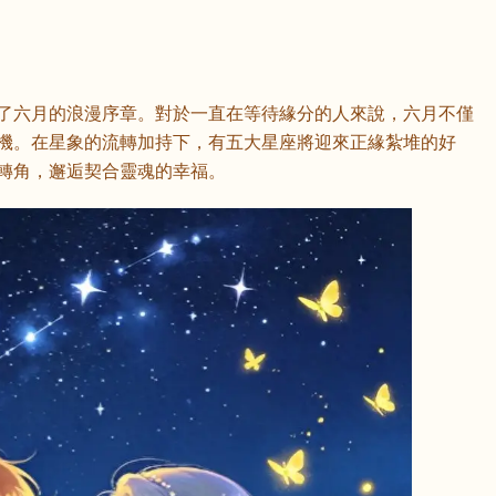
了六月的浪漫序章。對於一直在等待緣分的人來說，六月不僅
機。在星象的流轉加持下，有五大星座將迎來正緣紮堆的好
轉角，邂逅契合靈魂的幸福。