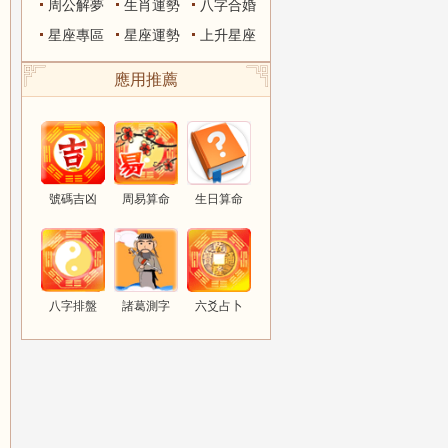
周公解夢
生肖運勢
八字合婚
星座專區
星座運勢
上升星座
應用推薦
號碼吉凶
周易算命
生日算命
八字排盤
諸葛測字
六爻占卜