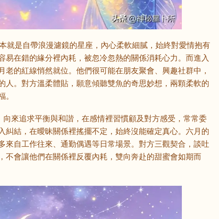
20 日）本就是自帶浪漫濾鏡的星座，內心柔軟細膩，始終對愛情抱有
容易在錯的緣分裡內耗，被忽冷忽熱的關係消耗心力。而進入
月老的紅線悄然就位。他們很可能在朋友聚會、興趣社群中，
的人。對方溫柔體貼，願意傾聽雙魚的奇思妙想，兩顆柔軟的
福。
 23 日）向來追求平衡與和諧，在感情裡習慣顧及對方感受，常常委
入糾結，在曖昧關係裡搖擺不定，始終沒能確定真心。六月的
多來自工作往來、通勤偶遇等日常場景。對方三觀契合，談吐
，不會讓他們在關係裡反覆內耗，雙向奔赴的甜蜜會如期而