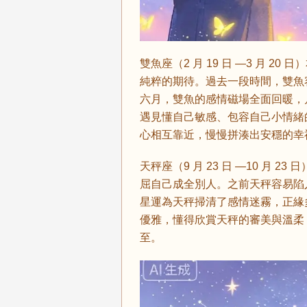
雙魚座（2 月 19 日 —3 月 
純粹的期待。過去一段時間，雙魚
六月，雙魚的感情磁場全面回暖，
遇見懂自己敏感、包容自己小情緒
心相互靠近，慢慢拼湊出安穩的幸
天秤座（9 月 23 日 —10 月
屈自己成全別人。之前天秤容易陷
星運為天秤掃清了感情迷霧，正緣
優雅，懂得欣賞天秤的審美與溫柔
至。