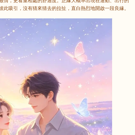
激情，更看重相處的舒適度。正緣大概率出現在運動、出行的
彼此吸引，沒有猜來猜去的拉扯，直白熱烈地開啟一段良緣。