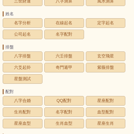
三世財運
八字測算
風水測算
姓名
名字分析
在線起名
定字起名
公司起名
名字配對
排盤
八字排盤
六壬排盤
玄空飛星
六爻起卦
奇門遁甲
紫薇排盤
星盤測試
配對
八字合婚
QQ配對
星座配對
生肖配對
名字配對
血型配對
星座血型
生肖血型
星座生肖