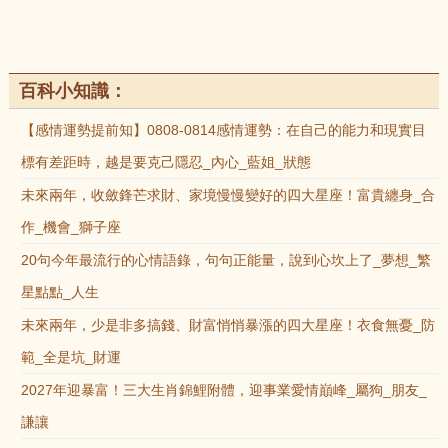
百科小知識：
【感情運勢提前知】0808-0814感情運勢：在自己的能力和現實目
標有差距時，越是要克己隱忍_內心_藍姐_狀態
未來兩年，收斂鋒芒求財、家境慢慢變好的四大星座！富貴纏身_合
作_機會_獅子座
20句今年最流行的心情語錄，句句正能量，說到心坎上了_夢想_繁
星點點_人生
未來兩年，少是非多搞錢、財富悄悄暴漲的四大星座！衣食無憂_防
範_全是坑_財運
2027年迎暴富！三大生肖錦鯉附體，迎事業愛情巔峰_屬狗_朋友_
謙讓