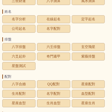
三世財運
八字測算
風水測算
姓名
名字分析
在線起名
定字起名
公司起名
名字配對
排盤
八字排盤
六壬排盤
玄空飛星
六爻起卦
奇門遁甲
紫薇排盤
星盤測試
配對
八字合婚
QQ配對
星座配對
生肖配對
名字配對
血型配對
星座血型
生肖血型
星座生肖