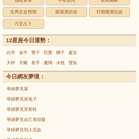
指紋算命
手相查詢
痣相圖解
生男生女預測
眼跳測吉凶
打噴嚏測吉凶
六爻占卜
12星座今日運勢：
白羊
金牛
雙子
巨蟹
獅子
處女
天秤
天蠍
射手
魔羯
水瓶
雙魚
今日網友夢境：
孕婦夢見屎
孕婦夢見抓兔子
孕婦夢見穿新鞋
孕婦夢見自己剪頭髮
孕婦夢見別人流血