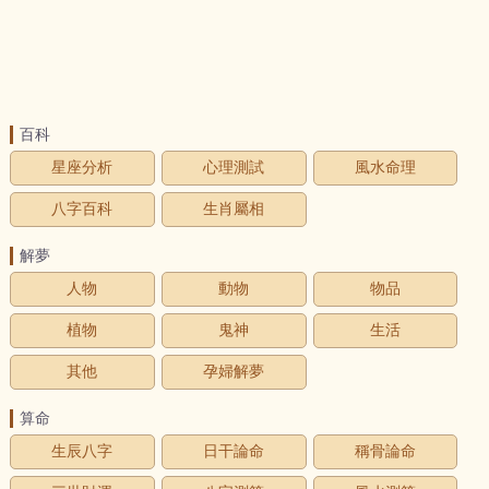
百科
星座分析
心理測試
風水命理
八字百科
生肖屬相
解夢
人物
動物
物品
植物
鬼神
生活
其他
孕婦解夢
算命
生辰八字
日干論命
稱骨論命