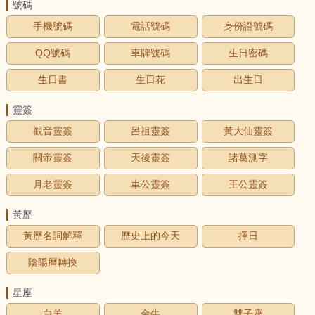
號碼
手機號碼
電話號碼
身份證號碼
QQ號碼
車牌號碼
生日密碼
生日書
生日花
出生日
靈簽
觀音靈簽
呂祖靈簽
黃大仙靈簽
關帝靈簽
天後靈簽
諸葛測字
月老靈簽
車公靈簽
王公靈簽
黃歷
黃歷名詞解釋
歷史上的今天
擇日
陰陽曆轉換
星座
白羊
金牛
雙子座